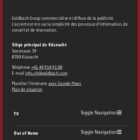
conseils ?
Juridique
Goldbach Group commercialise et diffuse de la publicité.
L’accent est mis sur la simplicité des processus d’information, de
Contactez-nous
Contactez-nous
conseil et de réservation.
Contactez-nous
Voir l’article
Contact
Siège principal de Küsnacht
Vous connaissez les grandes 
Souhaitez-vous en savoir plu
Seestrasse 39
Vous connaissez les grandes li
Vous connaissez les grandes 
votre campagne et souhaitez 
publicité TV et avez-vous b
8700 Küsnacht
votre campagne et souhaitez sa
votre campagne et souhaitez 
combien cela coûte.
Lire l’article
Lire l’article
conseils ?
combien cela coûte.
Téléphone
+41 44 914 91 00
combien cela coûte.
E-mail
info.ch@goldbach.com
Souhaitez-vous en savoir plus
Souhaitez-vous en savoir plus 
Planifier l’itinéraire
avec Google Maps
Goldbach et avez-vous besoin 
publicité Online et avez-vous
Plan de situation
Demander une offre
Contactez-nous
?
conseils ?
Demander une offre
Demander une offre
Toggle Navigation
TV
Vous connaissez les grandes
Contactez-nous
Contactez-nous
votre campagne et souhaitez
TV
Toggle Navigation
combien cela coûte.
Out of Home