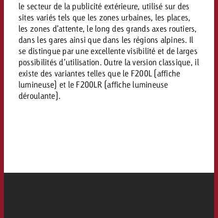
Mesurer l’impact publicitaire av
Mesurer l’impact publicitaire av
Interview avec Steve Krebser au
le secteur de la publicité extérieure, utilisé sur des
ACTUALITÉS GOLDBACH
interdictions publicitaires se he
Impact
Impact
Une portée mesurable garantit
sites variés tels que les zones urbaines, les places,
Swiss Audio Network
Out of Hom
large rejet
planification – l’impact fait la
les zones d’attente, le long des grands axes routiers,
Le Goldbach Video Network renfor
ACTUALITÉS GOLDBACH
ACTUALITÉS ONLINE
dans les gares ainsi que dans les régions alpines. Il
portée cross-canal de la vidéo
se distingue par une excellente visibilité et de larges
Audio
Le Goldbach Video Network renfo
Le Goldbach Video Network renf
possibilités d’utilisation. Outre la version classique, il
existe des variantes telles que le F200L (affiche
portée cross-canal de la vidéo
portée cross-canal de la vidéo
Online
lumineuse) et le F200LR (affiche lumineuse
déroulante).
Contenu
Goldbach C
Lire l’article
Zum Beitrag
Lire l’article
Actualités
Vous souhaitez en savoir plus 
Souhaitez-vous planifier une 
Souhaitez-vous en savoir plus
publicité audio et avez besoi
publicitaire et avez-vous besoi
publicité OOH et avez-vous b
?
À propos de
conseils ?