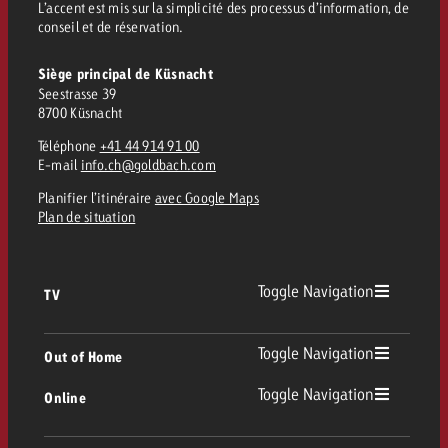
conseils ?
L’accent est mis sur la simplicité des processus d’information, de
conseil et de réservation.
Juridique
Siège principal de Küsnacht
Contactez-nous
Contactez-nous
Seestrasse 39
Contactez-nous
Voir l’article
8700 Küsnacht
Contact
Téléphone
+41 44 914 91 00
Vous connaissez les grandes 
Souhaitez-vous en savoir plu
E-mail
info.ch@goldbach.com
Vous connaissez les grandes li
Vous connaissez les grandes 
votre campagne et souhaitez 
publicité TV et avez-vous b
votre campagne et souhaitez sa
votre campagne et souhaitez 
Planifier l’itinéraire
avec Google Maps
combien cela coûte.
Lire l’article
Lire l’article
conseils ?
combien cela coûte.
Plan de situation
combien cela coûte.
Souhaitez-vous en savoir plus
Souhaitez-vous en savoir plus 
Goldbach et avez-vous besoin 
publicité Online et avez-vous
Toggle Navigation
TV
Demander une offre
Contactez-nous
?
conseils ?
Demander une offre
Demander une offre
TV
Toggle Navigation
Out of Home
Vous connaissez les grandes
Toggle Navigation
Contactez-nous
Contactez-nous
Online
votre campagne et souhaitez
Out of Home
TV linéaire
combien cela coûte.