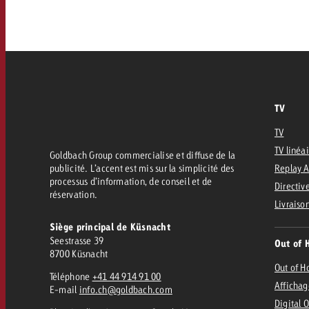
FAQ sur l’Out of Home
TV
Audio
Zum
citaire avec Swiss Ad Impact
Mesurer l’impact publicitaire avec Swiss A
Online
Mesurer l’impact publicitaire avec Swiss Ad Impact
TV
Contenu
TV
TV linéa
Goldbach Group commercialise et diffuse de la
publicité. L’accent est mis sur la simplicité des
Replay 
Goldbach Crossmedia Aw
processus d’information, de conseil et de
Directive
réservation.
Mesurer l’impact publicitaire avec
Livraiso
Actualités
’impact publicitaire avec Swiss Ad Impact
M
Siège principal de Küsnacht
Seestrasse 39
Out of 
8700 Küsnacht
À propos de nous
Out of 
Téléphone
+41 44 914 91 00
Affichag
E-mail
info.ch@goldbach.com
Digital 