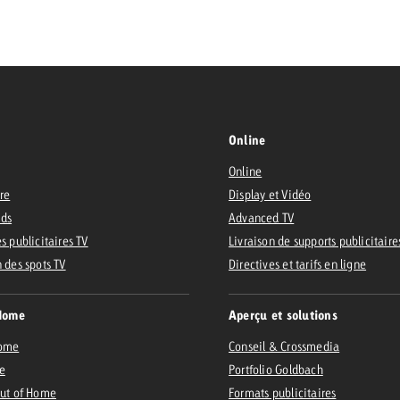
 Beitrag
Lire l’article
Demander une offre
d Impact
Lire l’article
Vous con
Online
grandes 
Online
campagn
ire
Display et Vidéo
savoir c
Ads
Advanced TV
ard
s publicitaires TV
Livraison de supports publicitaire
 Swiss Ad Impact
Lire l’article
n des spots TV
Directives et tarifs en ligne
Demande
Voir l’article
esurer l’impact publicitaire avec Swiss Ad Impact
Home
Aperçu et solutions
Home
Conseil & Crossmedia
e
Portfolio Goldbach
Out of Home
Formats publicitaires