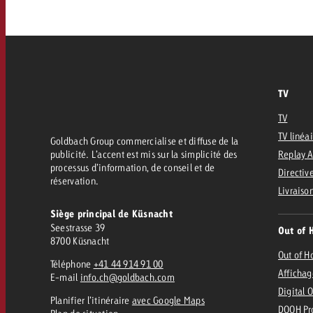
FAQ sur l’Out of Home
TV
Audio
Zum
citaire avec Swiss Ad Impact
Mesurer l’impact publicitaire avec Swiss A
Online
Mesurer l’impact publicitaire avec Swiss Ad Impact
TV
TV
Contenu
TV linéa
Goldbach Group commercialise et diffuse de la
publicité. L’accent est mis sur la simplicité des
Replay 
processus d’information, de conseil et de
Directive
Goldbach Crossmedia Aw
réservation.
Livraiso
Mesurer l’impact publicitaire avec
Siège principal de Küsnacht
Actualités
’impact publicitaire avec Swiss Ad Impact
M
Seestrasse 39
Out of 
8700 Küsnacht
Out of 
Téléphone
+41 44 914 91 00
À propos de nous
Affichag
E-mail
info.ch@goldbach.com
Digital 
Planifier l’itinéraire
avec Google Maps
DOOH Pr