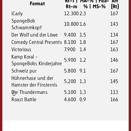
Rt-T |
MA-% | Pda-
Aff
Format
Rt-m
% | MS-%
(Rt)
iCarly
12.300
2.3
167
SpongeBob
10.800
1.6
143
Schwammkopf
Der Wolf und der Löwe
9.400
1.5
134
Comedy Central Presents
8.100
1.8
167
Victorious
7.900
1.4
163
Kamp Koral -
5.900
1.2
146
SpongeBobs Kinderjahre
Schweiz pur
5.800
9.1
167
Hühnerhase und der
5.200
1.3
145
Hamster der Finsternis
Die Thundermans
5.100
1.3
113
Roast Battle
4.600
0.9
166