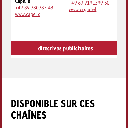
Cape.io
+49 69 7191399 50
+49 89 380382 48
www.xr.global
www.cape.io
directives publicitaires
DISPONIBLE SUR CES
CHAÎNES