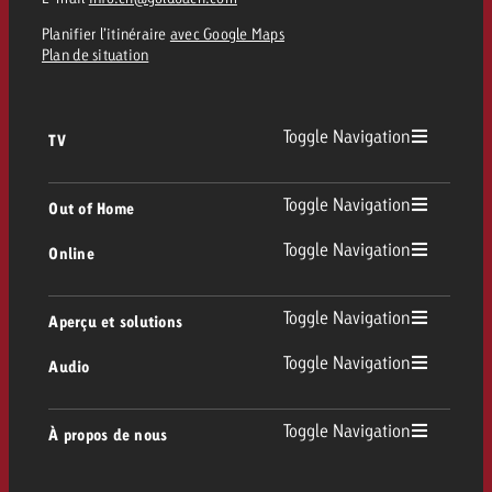
Planifier l’itinéraire
avec Google Maps
Plan de situation
Toggle Navigation
TV
TV
Toggle Navigation
Out of Home
Toggle Navigation
Online
Out of Home
TV linéaire
Online
Toggle Navigation
Aperçu et solutions
Affichage
Replay Ads
Toggle Navigation
Audio
Conseil & Crossmedia
Display et Vidéo
Digital Out of Home
Directives publicitaires TV
Audio
Toggle Navigation
À propos de nous
Portfolio Goldbach
Advanced TV
DOOH Programmatique
Livraison des spots TV
Entreprise