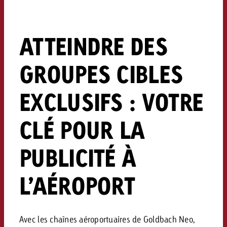
Vous connaissez les grandes l
Vous connaissez les grandes l
votre campagne et souhaitez s
votre campagne et souhaitez s
Demander une offre
combien cela coûte.
combien cela coûte.
ATTEINDRE DES
GROUPES CIBLES
Demander une offre
Demander une offre
EXCLUSIFS : VOTRE
CLÉ POUR LA
PUBLICITÉ À
L’AÉROPORT
Avec les chaînes aéroportuaires de Goldbach Neo,