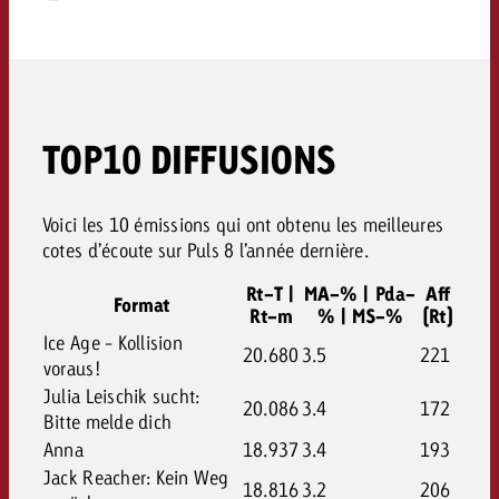
TOP10 DIFFUSIONS
Voici les 10 émissions qui ont obtenu les meilleures
cotes d’écoute sur Puls 8 l’année dernière.
Rt-T |
MA-% | Pda-
Aff
Format
Rt-m
% | MS-%
(Rt)
Ice Age - Kollision
20.680
3.5
221
voraus!
Julia Leischik sucht:
20.086
3.4
172
Bitte melde dich
Anna
18.937
3.4
193
Jack Reacher: Kein Weg
18.816
3.2
206