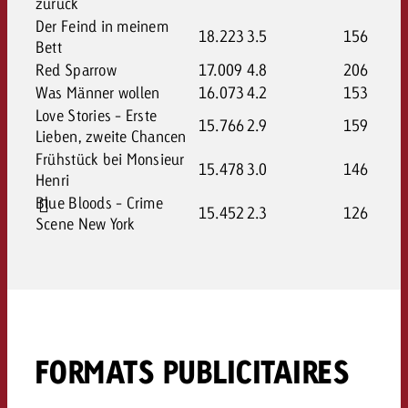
zurück
Der Feind in meinem
18.223
3.5
156
Bett
Red Sparrow
17.009
4.8
206
Was Männer wollen
16.073
4.2
153
Love Stories - Erste
15.766
2.9
159
Lieben, zweite Chancen
Frühstück bei Monsieur
15.478
3.0
146
Henri
Blue Bloods - Crime
15.452
2.3
126
Scene New York
FORMATS PUBLICITAIRES