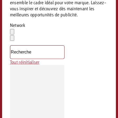
ensemble le cadre idéal pour votre marque. Laissez-
vous inspirer et découvrez dès maintenant les
meilleures opportunités de publicité.
Network
Effacer
la
Ouvrir
sélection
le
menu
déroulant
Tout réinitialiser