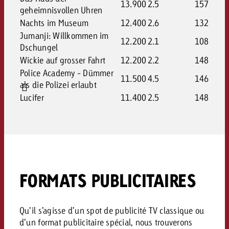
13.900
2.5
157
geheimnisvollen Uhren
Nachts im Museum
12.400
2.6
132
Jumanji: Willkommen im
12.200
2.1
108
Dschungel
Wickie auf grosser Fahrt
12.200
2.2
148
Police Academy - Dümmer
11.500
4.5
146
als die Polizei erlaubt
Lucifer
11.400
2.5
148
FORMATS PUBLICITAIRES
Qu’il s’agisse d’un spot de publicité TV classique ou
d’un format publicitaire spécial, nous trouverons