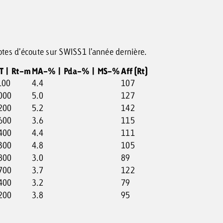
cotes d’écoute sur SWISS1 l’année dernière.
T | Rt-m
MA-% | Pda-% | MS-%
Aff (Rt)
100
4.4
107
000
5.0
127
200
5.2
142
600
3.6
115
400
4.4
111
300
4.8
105
800
3.0
89
700
3.7
122
400
3.2
79
200
3.8
95