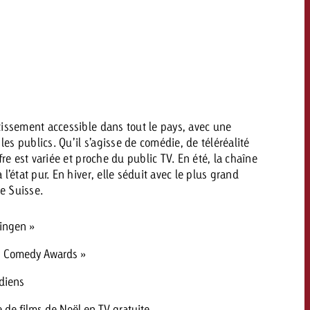
savoir combien cela coûte.
Demander une offre
Demander une offre
Vous connaissez les
grandes lignes de votre
naissez les
campagne et souhaitez
lignes de votre
tissement accessible dans tout le pays, avec une
savoir combien cela coûte.
e et souhaitez
s publics. Qu’il s’agisse de comédie, de téléréalité
ombien cela coûte.
fre est variée et proche du public TV. En été, la chaîne
l’état pur. En hiver, elle séduit avec le plus grand
e Suisse.
Demander une offre
r une offre
Lire l’article
ingen »
ss Comedy Awards »
diens
de films de Noël en TV gratuite