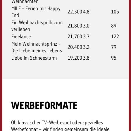
Weihnachten
MILF - Ferien mit Happy
22.300
4.8
105
End
Ein Weihnachtspulli zum
21.800
3.0
89
verlieben
Freelance
21.700
3.7
122
Mein Weihnachtsprinz -
20.400
3.2
79
Die Liebe meines Lebens
Liebe im Schneesturm
19.200
3.8
95
WERBEFORMATE
Ob klassischer TV-Werbespot oder spezielles
Werbeformat – wir finden gemeinsam die ideale