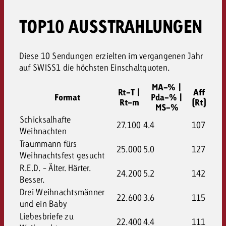
TOP10 AUSSTRAHLUNGEN
Diese 10 Sendungen erzielten im vergangenen Jahr
auf SWISS1 die höchsten Einschaltquoten.
MA-% |
Rt-T |
Aff
Format
Pda-% |
Rt-m
(Rt)
MS-%
Schicksalhafte
27.100
4.4
107
Weihnachten
Traummann fürs
25.000
5.0
127
Weihnachtsfest gesucht
R.E.D. - Älter. Härter.
24.200
5.2
142
Besser.
Drei Weihnachtsmänner
22.600
3.6
115
und ein Baby
Liebesbriefe zu
22.400
4.4
111