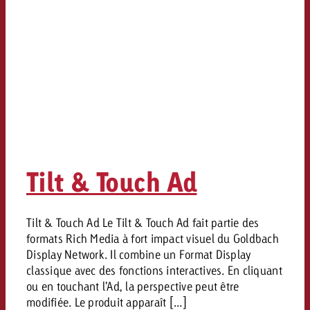
conseils ?
Juridique
Contactez-nous
Contactez-nous
Contactez-nous
Voir l’article
Contact
Vous connaissez les grandes 
Souhaitez-vous en savoir plu
Vous connaissez les grandes li
Vous connaissez les grandes 
votre campagne et souhaitez 
publicité TV et avez-vous b
votre campagne et souhaitez sa
votre campagne et souhaitez 
combien cela coûte.
Lire l’article
Lire l’article
conseils ?
combien cela coûte.
combien cela coûte.
Tilt & Touch Ad
Souhaitez-vous en savoir plus
Souhaitez-vous en savoir plus 
Goldbach et avez-vous besoin 
publicité Online et avez-vous
Demander une offre
Contactez-nous
?
conseils ?
Demander une offre
Demander une offre
Tilt & Touch Ad Le Tilt & Touch Ad fait partie des
formats Rich Media à fort impact visuel du Goldbach
Display Network. Il combine un Format Display
Vous connaissez les grandes
classique avec des fonctions interactives. En cliquant
Contactez-nous
Contactez-nous
votre campagne et souhaitez
ou en touchant l’Ad, la perspective peut être
combien cela coûte.
modifiée. Le produit apparaît [...]