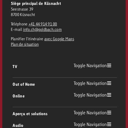
Siège principal de Küsnacht
Seestrasse 39
8700 Küsnacht
Téléphone
+41 44 914 91 00
E-mail
info.ch@goldbach.com
Planifier l’itinéraire
avec Google Maps
Plan de situation
Toggle Navigation
TV
TV
Toggle Navigation
Out of Home
Toggle Navigation
Online
Out of Home
TV linéaire
Online
Toggle Navigation
Aperçu et solutions
Affichage
Replay Ads
Toggle Navigation
Audio