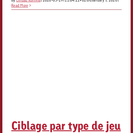
By
Lindau Korinna
|
2026-05-29T11:04:11+02:00
January 7, 2026
|
Read More
Ciblage par type de jeu