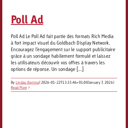
Mesurer l’impact publicitaire av
Mesurer l’impact publicitaire av
Interview avec Steve Krebser au
ACTUALITÉS GOLDBACH
interdictions publicitaires se he
Impact
Impact
Une portée mesurable garantit
Swiss Audio Network
Out of Hom
large rejet
Poll Ad
planification – l’impact fait la
Le Goldbach Video Network renfor
ACTUALITÉS GOLDBACH
ACTUALITÉS ONLINE
portée cross-canal de la vidéo
Audio
Le Goldbach Video Network renfo
Le Goldbach Video Network renf
Poll Ad Le Poll Ad fait partie des formats Rich Media
à fort impact visuel du Goldbach Display Network.
portée cross-canal de la vidéo
portée cross-canal de la vidéo
Online
Encouragez l’engagement sur le support publicitaire
grâce à un sondage habilement formulé et laissez
les utilisateurs découvrir vos offres à travers les
Contenu
options de réponse. Un sondage [...]
By
Lindau Korinna
|
2026-01-22T13:33:46+01:00
January 7, 2026
|
Goldbach C
Read More
Lire l’article
Zum Beitrag
Lire l’article
Actualités
Vous souhaitez en savoir plus 
Souhaitez-vous planifier une 
Souhaitez-vous en savoir plus
publicité audio et avez besoi
publicitaire et avez-vous besoi
publicité OOH et avez-vous b
?
À propos de
conseils ?