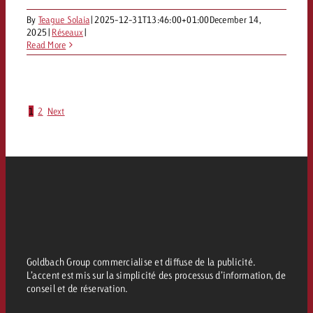
By
Teague Solaia
|
2025-12-31T13:46:00+01:00
December 14,
2025
|
Réseaux
|
Read More
1
2
Next
Goldbach Group commercialise et diffuse de la publicité.
L’accent est mis sur la simplicité des processus d’information, de
conseil et de réservation.