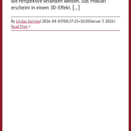
die Perspektive verändert werden. Das Produkt
kostet.
Offerte anfordern
erscheint in einem 3D-Effekt. [...]
Du kennst die Eckpunkte dein
Kampagne und willst wissen, 
By
Lindau Korinna
|
2026-04-03T08:37:15+02:00
Januar 7, 2026
|
kostet.
Read More
Offerte anfordern
Offerte anfordern