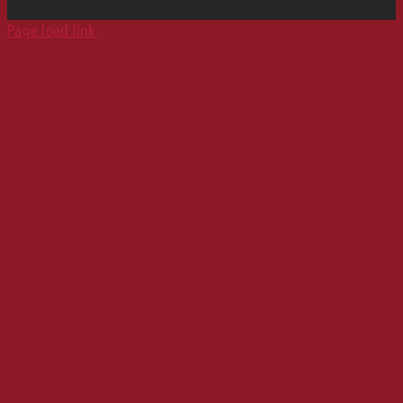
Print
Page load link
Karriere
Werbeformate
Media Relations