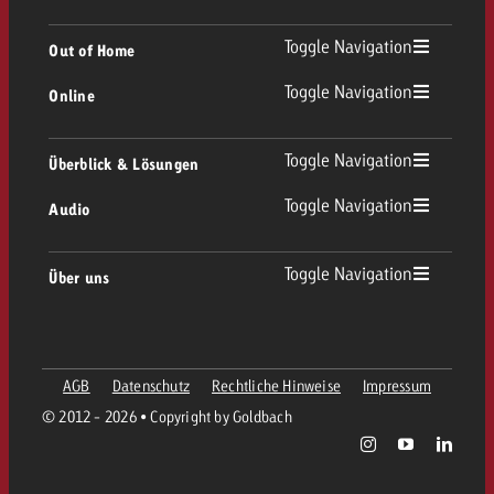
TV Übersicht
Toggle Navigation
Out of Home
Toggle Navigation
Online
Out of Home Übersicht
Lineares TV
Online Übersicht
Toggle Navigation
Überblick & Lösungen
Plakatwerbung
Replay Ads
Toggle Navigation
Audio
Beratung & Crossmedia
Display und Video
Digital Out of Home
Werberichtlinien
Audio Übersicht
Toggle Navigation
Über uns
Goldbach-Portfolio
Advanced TV
Programmatic
Spotanlieferung
Unternehmen
Radio
Werbeformate
Werbemittel-Anlieferung
AGB
Datenschutz
Rechtliche Hinweise
Impressum
Kontaktiere das OOH-Team
Team
Digital Audio
© 2012 - 2026 • Copyright by Goldbach
Goldbach Kampagnen Assistent
Richtlinien
Werte
Radiokarte