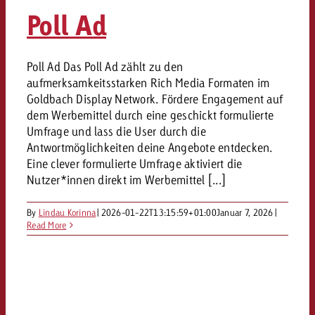
«Pro Plakat» macht deutlich, da
Screenforce Schweiz Studie 20
Out of Hom
Interview mit Steve Krebser übe
Poll Ad
GOLDBACH NEWS
GOLDBACH NEWS
Werbeverbote auf breite Ablehn
entlang des gesamten Sales 
Werbewirkung messen mit Swiss
Audio Network
GVN-Studie 2026: Goldbach Vi
Screenforce Schweiz Studie 2026: 
Audio
ONLINE NEWS
Poll Ad Das Poll Ad zählt zu den
stärkt die kanalübergreifende
entlang des gesamten Sales Funn
aufmerksamkeitsstarken Rich Media Formaten im
Bewegtbildreichweite
GVN-Studie 2026: Goldbach Vid
Online
Goldbach Display Network. Fördere Engagement auf
stärkt die kanalübergreifende
dem Werbemittel durch eine geschickt formulierte
Umfrage und lass die User durch die
Bewegtbildreichweite
Content
Antwortmöglichkeiten deine Angebote entdecken.
Eine clever formulierte Umfrage aktiviert die
Nutzer*innen direkt im Werbemittel [...]
Crossmedia
By
Lindau Korinna
|
2026-01-22T13:15:59+01:00
Januar 7, 2026
|
Read More
Zum Beitrag
Aktuelles
Zum Beitrag
Zum Beitrag
Möchtest du mehr zu OOH-W
Möchtest du mehr zu Audiow
Über uns
Möchtest du eine Werbekampa
erfahren und brauchst Berat
erfahren und brauchst Berat
und brauchst Beratung?