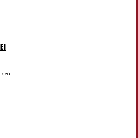
EI
y den