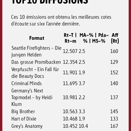
Ces 10 émissions ont obtenu les meilleures cotes
d’écoute sur sixx l’année dernière.
Rt-T |
MA-% | Pda-
Aff
Format
Rt-m
% | MS-%
(Rt)
Seattle Firefighters - Die
12.507
2.5
160
jungen Helden
Das grosse Promibacken
12.354
2.5
129
Verpfuscht - Ein Fall für
11.901
1.9
152
die Beauty Docs
Criminal Minds
11.695
3.7
140
Germany's Next
Topmodel - by Heidi
10.981
2.2
137
Klum
Big Brother
10.563
3.3
145
Hart of Dixie
10.468
1.9
133
Grey's Anatomy
10.452
10.4
167