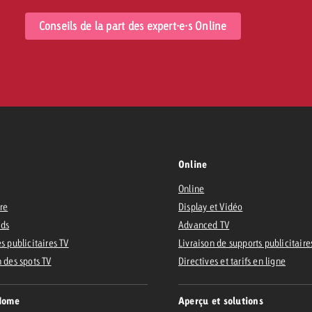
Conseils de la part des expert·e·s Online
Online
Online
ire
Display et Vidéo
Ads
Advanced TV
s publicitaires TV
Livraison de supports publicitaire
n des spots TV
Directives et tarifs en ligne
Home
Aperçu et solutions