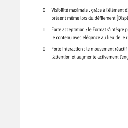
Visibilité maximale : grâce à l’élément d
présent même lors du défilement (Displa
 Beitrag
Lire l’article
Demander une offre
d Impact
Forte acceptation : le Format s’intègre p
Lire l’article
le contenu avec élégance au lieu de le r
Vous con
Forte interaction : le mouvement réacti
grandes 
campagn
l’attention et augmente activement l’en
savoir c
ard
 Swiss Ad Impact
Lire l’article
Demande
Voir l’article
esurer l’impact publicitaire avec Swiss Ad Impact