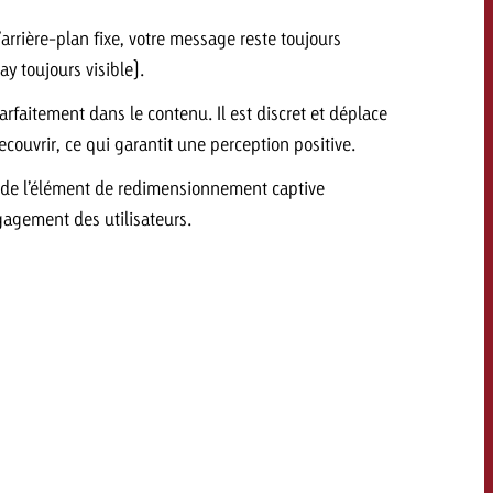
savoir combien cela coûte.
’arrière-plan fixe, votre message reste toujours
y toujours visible).
Demander une offre
arfaitement dans le contenu. Il est discret et déplace
Demander une offre
Vous connaissez les
ecouvrir, ce qui garantit une perception positive.
grandes lignes de votre
naissez les
campagne et souhaitez
f de l’élément de redimensionnement captive
lignes de votre
savoir combien cela coûte.
e et souhaitez
gagement des utilisateurs.
ombien cela coûte.
Demander une offre
r une offre
Lire l’article