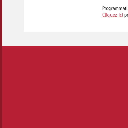
Programmatic
Cliquez ici
po