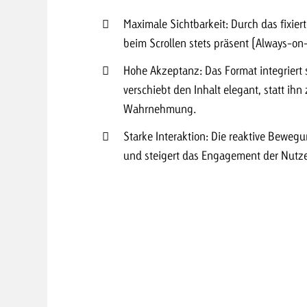
Maximale Sichtbarkeit: Durch das fixie
Zum Beitrag
beim Scrollen stets präsent (Always-on-
Offerte anfor
d Impact
Zum Beitrag
Zum Beitrag
Hohe Akzeptanz: Das Format integriert s
verschiebt den Inhalt elegant, statt ihn
Wahrnehmung.
Starke Interaktion: Die reaktive Beweg
und steigert das Engagement der Nutze
Zum Beitrag
 Swiss Ad Impact
Werbewirkung messen mit Swiss Ad Impact
Zum Be