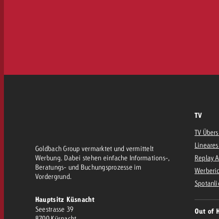
TV
TV Übers
Lineares
Goldbach Group vermarktet und vermittelt
Werbung. Dabei stehen einfache Informations-,
Replay 
Beratungs- und Buchungsprozesse im
Werberic
Vordergrund.
Spotanli
Hauptsitz Küsnacht
Seestrasse 39
Out of 
8700 Küsnacht