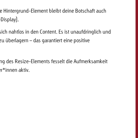
rte Hintergrund-Element bleibt deine Botschaft auch
Display).
dern
Offerte anfordern
Offerte anfordern
ich nahtlos in den Content. Es ist unaufdringlich und
Du kennst die Eckpunkte
 zu überlagern – das garantiert eine positive
deiner Kampagne und
Du kennst die Eckpunkte
willst wissen, was es
deiner Kampagne und
kostet.
willst wissen, was es
ung des Resize-Elements fesselt die Aufmerksamkeit
kostet.
r*innen aktiv.
Offerte anfordern
Offerte anfordern
itrag
Zum Beitrag