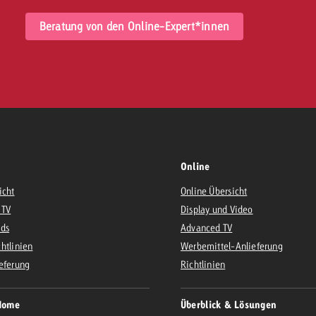
Beratung von den Online-Expert*innen
Online
icht
Online Übersicht
 TV
Display und Video
Ads
Advanced TV
htlinien
Werbemittel-Anlieferung
eferung
Richtlinien
Home
Überblick & Lösungen