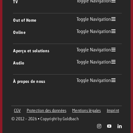
Toggle Navigation
TV
TV
Toggle Navigation
Out of Home
Toggle Navigation
Online
Out of Home
TV linéaire
Online
Toggle Navigation
Aperçu et solutions
Affichage
Replay Ads
Toggle Navigation
Audio
Conseil & Crossmedia
Display et Vidéo
Digital Out of Home
Directives publicitaires TV
Audio
Toggle Navigation
À propos de nous
Portfolio Goldbach
Advanced TV
DOOH Programmatique
Livraison des spots TV
Entreprise
Radio
Formats publicitaires
Livraison de supports publicitaires Online
CGV
Protection des données
Mentions légales
Imprint
Contacter l’équipe Out of Home
Équipe
Digital Audio
© 2012 - 2026 • Copyright by Goldbach
Assistant de campagne Goldbach
Directives et tarifs en ligne