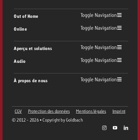
TV
Toggle Navigation
Out of Home
Toggle Navigation
Online
Out of Home
TV linéaire
Online
Toggle Navigation
Aperçu et solutions
Affichage
Replay Ads
Toggle Navigation
Audio
Conseil & Crossmedia
Display et Vidéo
Digital Out of Home
Directives publicitaires TV
Audio
Toggle Navigation
À propos de nous
Portfolio Goldbach
Advanced TV
DOOH Programmatique
Livraison des spots TV
Entreprise
Radio
Formats publicitaires
Livraison de supports publicitaires Online
CGV
Protection des données
Mentions légales
Imprint
Contacter l’équipe Out of Home
Équipe
Digital Audio
© 2012 - 2026 • Copyright by Goldbach
Assistant de campagne Goldbach
Directives et tarifs en ligne
Valeurs
Carte radio