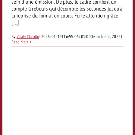
sein d’une émission. De plus, le cadre contient un
Vous connaissez les grandes l
Vous connaissez les grandes l
compte à rebours qui décompte les secondes jusqu’à
votre campagne et souhaitez s
votre campagne et souhaitez s
la reprise du format en cours. Forte attention grâce
Demander une offre
combien cela coûte.
combien cela coûte.
[...]
By
Vitale Claudio
|
2026-01-14T16:55:06+01:00
December 2, 2025
|
Read More
Demander une offre
Demander une offre