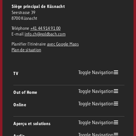
Siège principal de Küsnacht
Seestrasse 39
8700 Küsnacht
Téléphone
+41 44 914 91 00
E-mail
info.ch@goldbach.com
Planifier l’itinéraire
avec Google Maps
Plan de situation
Toggle Navigation
TV
TV
Toggle Navigation
Out of Home
Toggle Navigation
Online
Out of Home
TV linéaire
Online
Toggle Navigation
Aperçu et solutions
Affichage
Replay Ads
Toggle Navigation