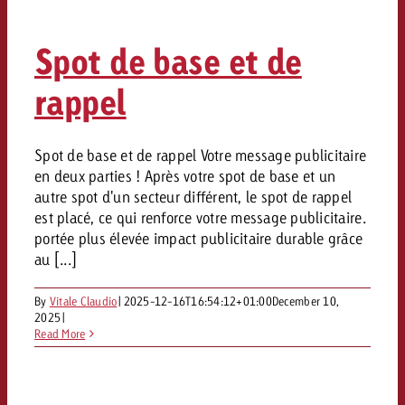
Mesurer l’impact publicitaire av
Mesurer l’impact publicitaire av
Interview avec Steve Krebser au
ACTUALITÉS GOLDBACH
interdictions publicitaires se he
Impact
Impact
Une portée mesurable garantit
Swiss Audio Network
Out of Hom
large rejet
Spot de base et de
planification – l’impact fait la
Le Goldbach Video Network renfor
ACTUALITÉS GOLDBACH
ACTUALITÉS ONLINE
portée cross-canal de la vidéo
rappel
Audio
Le Goldbach Video Network renfo
Le Goldbach Video Network renf
portée cross-canal de la vidéo
portée cross-canal de la vidéo
Spot de base et de rappel Votre message publicitaire
Online
en deux parties ! Après votre spot de base et un
autre spot d'un secteur différent, le spot de rappel
Contenu
est placé, ce qui renforce votre message publicitaire.
portée plus élevée impact publicitaire durable grâce
au [...]
Goldbach C
By
Vitale Claudio
|
2025-12-16T16:54:12+01:00
December 10,
Lire l’article
Zum Beitrag
2025
|
Lire l’article
Actualités
Read More
Vous souhaitez en savoir plus 
Souhaitez-vous planifier une 
Souhaitez-vous en savoir plus
publicité audio et avez besoi
publicitaire et avez-vous besoi
publicité OOH et avez-vous b
?
À propos de
conseils ?