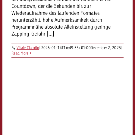
Countdown, der die Sekunden bis zur
kostet.
Offerte anfordern
Du kennst die Eckpunkte dein
Wiederaufnahme des laufenden Formates
Kampagne und willst wissen, 
herunterzählt. hohe Aufmerksamkeit durch
kostet.
Programmnähe absolute Alleinstellung geringe
Zapping-Gefahr [...]
Offerte anfordern
By
Vitale Claudio
|
2026-01-14T16:49:35+01:00
Dezember 2, 2025
|
Read More
Offerte anfordern