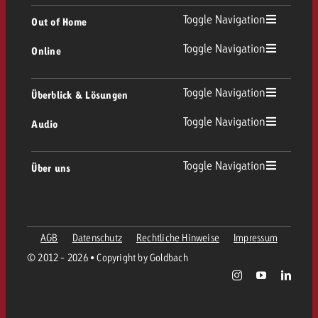
TV Übersicht
Toggle Navigation
Out of Home
Toggle Navigation
Online
Out of Home Übersicht
Lineares TV
Online Übersicht
Toggle Navigation
Überblick & Lösungen
Plakatwerbung
Replay Ads
Toggle Navigation
Audio
Beratung & Crossmedia
Display und Video
Digital Out of Home
Werberichtlinien
Audio Übersicht
Toggle Navigation
Über uns
Goldbach-Portfolio
Advanced TV
Programmatic
Spotanlieferung
Unternehmen
Radio
Werbeformate
Werbemittel-Anlieferung
AGB
Datenschutz
Rechtliche Hinweise
Impressum
Kontaktiere das OOH-Team
Team
Digital Audio
© 2012 - 2026 • Copyright by Goldbach
Goldbach Kampagnen Assistent
Richtlinien
Werte
Radiokarte