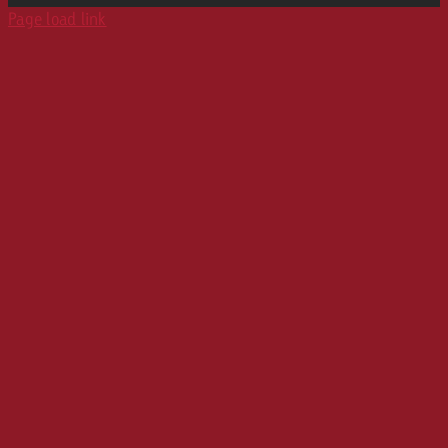
Print
Page load link
Karriere
Werbeformate
Media Relations