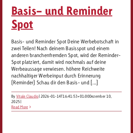
«Pro Plakat» macht deutlich, da
Screenforce Schweiz Studie 20
Out of Hom
Interview mit Steve Krebser übe
Basis- und Reminder
GOLDBACH NEWS
GOLDBACH NEWS
Werbeverbote auf breite Ablehn
entlang des gesamten Sales 
Werbewirkung messen mit Swiss
Audio Network
Spot
GVN-Studie 2026: Goldbach Vi
Screenforce Schweiz Studie 2026: 
Audio
ONLINE NEWS
stärkt die kanalübergreifende
entlang des gesamten Sales Funn
Bewegtbildreichweite
GVN-Studie 2026: Goldbach Vid
Basis- und Reminder Spot Deine Werbebotschaft in
Online
stärkt die kanalübergreifende
zwei Teilen! Nach deinem Basisspot und einem
anderen branchenfremden Spot, wird der Reminder-
Bewegtbildreichweite
Content
Spot platziert, damit wird nochmals auf deine
Werbeaussage verwiesen. höhere Reichweite
nachhaltiger Werbeinput durch Erinnerung
Crossmedia
(Reminder) Schau dir den Basis- und [...]
By
Vitale Claudio
|
2026-01-14T16:41:53+01:00
Dezember 10,
Zum Beitrag
Aktuelles
2025
|
Zum Beitrag
Zum Beitrag
Read More
Möchtest du mehr zu OOH-W
Möchtest du mehr zu Audiow
Über uns
Möchtest du eine Werbekampa
erfahren und brauchst Berat
erfahren und brauchst Berat
und brauchst Beratung?