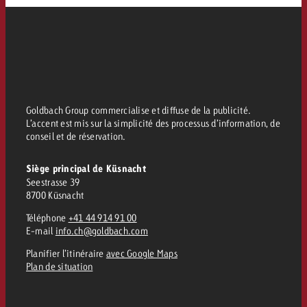
conseils ?
Juridique
Contactez-nous
Contactez-nous
Contactez-nous
Voir l’article
Contact
Vous connaissez les grandes 
Souhaitez-vous en savoir plu
Goldbach Group commercialise et diffuse de la publicité.
Vous connaissez les grandes li
Vous connaissez les grandes 
votre campagne et souhaitez 
L’accent est mis sur la simplicité des processus d’information, de
publicité TV et avez-vous b
votre campagne et souhaitez sa
votre campagne et souhaitez 
conseil et de réservation.
combien cela coûte.
Lire l’article
Lire l’article
conseils ?
combien cela coûte.
combien cela coûte.
Siège principal de Küsnacht
Souhaitez-vous en savoir plus
Souhaitez-vous en savoir plus 
Seestrasse 39
Goldbach et avez-vous besoin 
publicité Online et avez-vous
8700 Küsnacht
Demander une offre
Contactez-nous
?
conseils ?
Demander une offre
Demander une offre
Téléphone
+41 44 914 91 00
E-mail
info.ch@goldbach.com
Planifier l’itinéraire
avec Google Maps
Vous connaissez les grandes
Plan de situation
Contactez-nous
Contactez-nous
votre campagne et souhaitez
combien cela coûte.