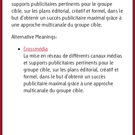
Mesurer l’impact publicitaire av
Mesurer l’impact publicitaire av
Interview avec Steve Krebser au
supports publicitaires pertinents pour le groupe
ACTUALITÉS GOLDBACH
interdictions publicitaires se he
Impact
Impact
Une portée mesurable garantit
cible, sur les plans éditorial, créatif et formel, dans le
Swiss Audio Network
Out of Hom
large rejet
planification – l’impact fait la
but d’obtenir un succès publicitaire maximal grâce à
Le Goldbach Video Network renfor
ACTUALITÉS GOLDBACH
ACTUALITÉS ONLINE
une approche multicanale du groupe cible.
portée cross-canal de la vidéo
Audio
Alternative Meanings:
Le Goldbach Video Network renfo
Le Goldbach Video Network renf
portée cross-canal de la vidéo
portée cross-canal de la vidéo
Crossmédia
Online
La mise en réseau de différents canaux médias
et supports publicitaires pertinents pour le
groupe cible, sur les plans éditorial, créatif et
Contenu
formel, dans le but d'obtenir un succès
publicitaire maximal grâce à une approche
multicanale du groupe cible.
Goldbach C
Lire l’article
Zum Beitrag
Lire l’article
Actualités
Vous souhaitez en savoir plus 
Souhaitez-vous planifier une 
Souhaitez-vous en savoir plus
publicité audio et avez besoi
publicitaire et avez-vous besoi
publicité OOH et avez-vous b
?
À propos de
conseils ?