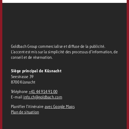
conseils ?
Juridique
Contactez-nous
Contactez-nous
Contactez-nous
Voir l’article
Contact
Vous connaissez les grandes 
Souhaitez-vous en savoir plu
Goldbach Group commercialise et diffuse de la publicité.
Vous connaissez les grandes li
Vous connaissez les grandes 
votre campagne et souhaitez 
L’accent est mis sur la simplicité des processus d’information, de
publicité TV et avez-vous b
votre campagne et souhaitez sa
votre campagne et souhaitez 
conseil et de réservation.
combien cela coûte.
Lire l’article
Lire l’article
conseils ?
combien cela coûte.
combien cela coûte.
Siège principal de Küsnacht
Souhaitez-vous en savoir plus
Souhaitez-vous en savoir plus 
Seestrasse 39
Goldbach et avez-vous besoin 
publicité Online et avez-vous
8700 Küsnacht
Demander une offre
Contactez-nous
?
conseils ?
Demander une offre
Demander une offre
Téléphone
+41 44 914 91 00
E-mail
info.ch@goldbach.com
Planifier l’itinéraire
avec Google Maps
Vous connaissez les grandes
Plan de situation
Contactez-nous
Contactez-nous
votre campagne et souhaitez
combien cela coûte.