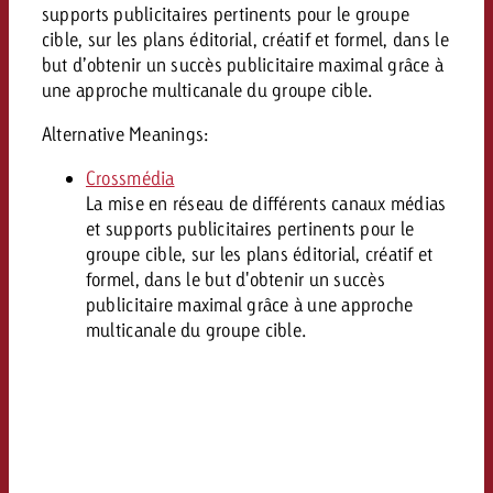
Mesurer l’impact publicitaire av
Mesurer l’impact publicitaire av
Interview avec Steve Krebser au
supports publicitaires pertinents pour le groupe
ACTUALITÉS GOLDBACH
interdictions publicitaires se he
Impact
Impact
Une portée mesurable garantit
cible, sur les plans éditorial, créatif et formel, dans le
Swiss Audio Network
Out of Hom
large rejet
planification – l’impact fait la
but d’obtenir un succès publicitaire maximal grâce à
Le Goldbach Video Network renfor
ACTUALITÉS GOLDBACH
ACTUALITÉS ONLINE
une approche multicanale du groupe cible.
portée cross-canal de la vidéo
Audio
Alternative Meanings:
Le Goldbach Video Network renfo
Le Goldbach Video Network renf
portée cross-canal de la vidéo
portée cross-canal de la vidéo
Crossmédia
Online
La mise en réseau de différents canaux médias
et supports publicitaires pertinents pour le
groupe cible, sur les plans éditorial, créatif et
Contenu
formel, dans le but d'obtenir un succès
publicitaire maximal grâce à une approche
multicanale du groupe cible.
Goldbach C
Lire l’article
Zum Beitrag
Lire l’article
Actualités
Vous souhaitez en savoir plus 
Souhaitez-vous planifier une 
Souhaitez-vous en savoir plus
publicité audio et avez besoi
publicitaire et avez-vous besoi
publicité OOH et avez-vous b
?
À propos de
conseils ?