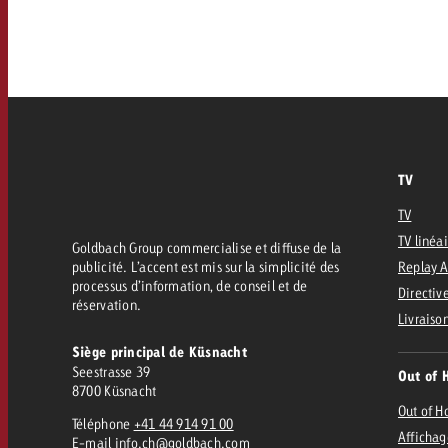
FAQ sur l’Out of Home
TV
Audio
Zum
citaire avec Swiss Ad Impact
Mesurer l’impact publicitaire avec Swiss A
Online
Mesurer l’impact publicitaire avec Swiss Ad Impact
TV
Contenu
TV
TV linéa
Goldbach Group commercialise et diffuse de la
Goldbach Crossmedia Aw
publicité. L’accent est mis sur la simplicité des
Replay 
processus d’information, de conseil et de
Mesurer l’impact publicitaire avec
Directive
réservation.
Actualités
’impact publicitaire avec Swiss Ad Impact
Livraiso
M
Siège principal de Küsnacht
Seestrasse 39
Out of 
À propos de nous
8700 Küsnacht
Out of 
Téléphone
+41 44 914 91 00
Affichag
E-mail
info.ch@goldbach.com