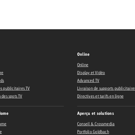
 Beitrag
Lire l’article
Demander une offre
d Impact
Lire l’article
Vous con
grandes 
Online
campagn
Online
savoir c
ire
Display et Vidéo
ard
Ads
Advanced TV
 Swiss Ad Impact
Lire l’article
s publicitaires TV
Livraison de supports publicitaire
Demande
n des spots TV
Voir l’article
Directives et tarifs en ligne
esurer l’impact publicitaire avec Swiss Ad Impact
Home
Aperçu et solutions
Home
Conseil & Crossmedia
e
Portfolio Goldbach