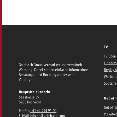
AQ
Audio
messen mit Swiss Ad Impact
Werbewirkung messen mit Swiss Ad Impact
Werbewirkung messen mit Swiss A
Online
TV
Content
TV Übers
Lineares
Goldbach Group vermarktet und vermittelt
Crossmedia Award
Werbung. Dabei stehen einfache Informations-,
Replay 
Beratungs- und Buchungsprozesse im
erbewirkung messen mit Swiss Ad Impact
Werberic
Vordergrund.
Aktuelles
Werbewirkung messen mit
Spotanli
Hauptsitz Küsnacht
Seestrasse 39
Out of 
Über uns
8700 Küsnacht
Out of H
Telefon
+41 44 914 91 00
Plakatw
E-Mail
info.ch@goldbach.com