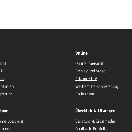
Zum Beitrag
Offerte anfor
d Impact
Zum Beitrag
Zum Beitrag
Online
icht
Online Übersicht
 TV
Display und Video
Ads
Advanced TV
Zum Beitrag
htlinien
Werbemittel-Anlieferung
 Swiss Ad Impact
eferung
Werbewirkung messen mit Swiss Ad Impact
Richtlinien
Zum Be
Home
Überblick & Lösungen
ome Übersicht
Beratung & Crossmedia
erbung
Goldbach-Portfolio