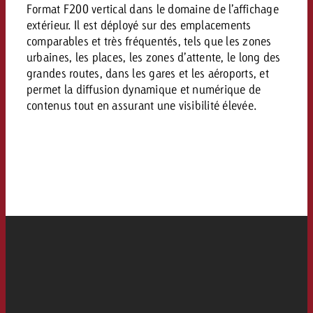
Mesurer l’impact publicitaire av
Mesurer l’impact publicitaire av
Interview avec Steve Krebser au
Format F200 vertical dans le domaine de l’affichage
ACTUALITÉS GOLDBACH
interdictions publicitaires se he
Impact
Impact
Une portée mesurable garantit
extérieur. Il est déployé sur des emplacements
Swiss Audio Network
Out of Hom
large rejet
planification – l’impact fait la
comparables et très fréquentés, tels que les zones
Le Goldbach Video Network renfor
ACTUALITÉS GOLDBACH
ACTUALITÉS ONLINE
urbaines, les places, les zones d’attente, le long des
portée cross-canal de la vidéo
grandes routes, dans les gares et les aéroports, et
Audio
Le Goldbach Video Network renfo
Le Goldbach Video Network renf
permet la diffusion dynamique et numérique de
contenus tout en assurant une visibilité élevée.
portée cross-canal de la vidéo
portée cross-canal de la vidéo
Online
Contenu
Goldbach C
Lire l’article
Zum Beitrag
Lire l’article
Actualités
Vous souhaitez en savoir plus 
Souhaitez-vous planifier une 
Souhaitez-vous en savoir plus
publicité audio et avez besoi
publicitaire et avez-vous besoi
publicité OOH et avez-vous b
?
À propos de
conseils ?