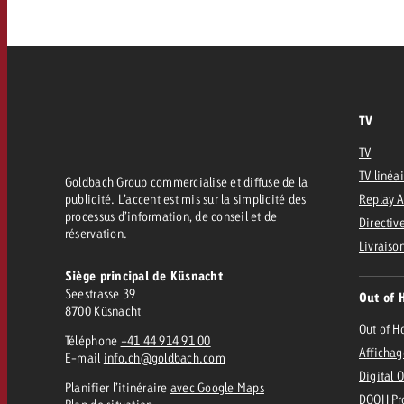
FAQ sur l’Out of Home
TV
Audio
Zum
citaire avec Swiss Ad Impact
Mesurer l’impact publicitaire avec Swiss A
Online
Mesurer l’impact publicitaire avec Swiss Ad Impact
TV
TV
Contenu
TV linéa
Goldbach Group commercialise et diffuse de la
publicité. L’accent est mis sur la simplicité des
Replay 
processus d’information, de conseil et de
Directive
Goldbach Crossmedia Aw
réservation.
Livraiso
Mesurer l’impact publicitaire avec
Siège principal de Küsnacht
Actualités
’impact publicitaire avec Swiss Ad Impact
M
Seestrasse 39
Out of 
8700 Küsnacht
Out of 
Téléphone
+41 44 914 91 00
À propos de nous
Affichag
E-mail
info.ch@goldbach.com
Digital 
Planifier l’itinéraire
avec Google Maps
DOOH Pr