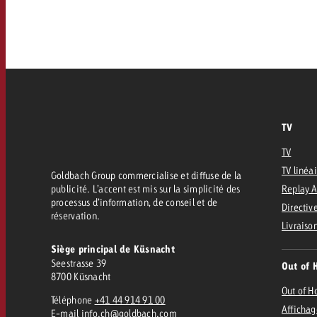
FAQ sur l’Out of Home
TV
Audio
Zum
citaire avec Swiss Ad Impact
Mesurer l’impact publicitaire avec Swiss A
Online
Mesurer l’impact publicitaire avec Swiss Ad Impact
TV
Contenu
TV
TV linéa
Goldbach Group commercialise et diffuse de la
Goldbach Crossmedia Aw
publicité. L’accent est mis sur la simplicité des
Replay 
processus d’information, de conseil et de
Mesurer l’impact publicitaire avec
Directive
réservation.
Actualités
’impact publicitaire avec Swiss Ad Impact
Livraiso
M
Siège principal de Küsnacht
Seestrasse 39
Out of 
À propos de nous
8700 Küsnacht
Out of 
Téléphone
+41 44 914 91 00
Affichag
E-mail
info.ch@goldbach.com