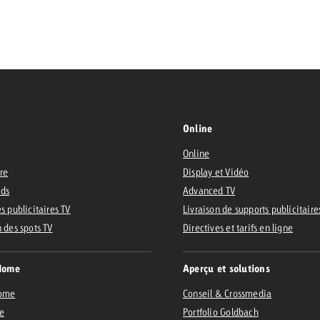
 Beitrag
Lire l’article
Demander une offre
d Impact
Lire l’article
Vous con
grandes 
Online
campagn
Online
savoir c
ire
Display et Vidéo
ard
Ads
Advanced TV
 Swiss Ad Impact
Lire l’article
s publicitaires TV
Livraison de supports publicitaire
Demande
n des spots TV
Voir l’article
Directives et tarifs en ligne
esurer l’impact publicitaire avec Swiss Ad Impact
Home
Aperçu et solutions
Home
Conseil & Crossmedia
e
Portfolio Goldbach