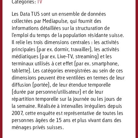
Mesurer l’impact publicitaire av
Mesurer l’impact publicitaire av
Categories:
TV
Interview avec Steve Krebser au
ACTUALITÉS GOLDBACH
interdictions publicitaires se he
Impact
Impact
Une portée mesurable garantit
Swiss Audio Network
Out of Hom
Les Data TUS sont un ensemble de données
large rejet
planification – l’impact fait la
Le Goldbach Video Network renfor
collectées par Mediapulse, qui fournit des
ACTUALITÉS GOLDBACH
ACTUALITÉS ONLINE
portée cross-canal de la vidéo
informations détaillées sur la structuration de
Audio
l’emploi du temps de la population résidante suisse.
Le Goldbach Video Network renfo
Le Goldbach Video Network renf
Il relie les trois dimensions centrales : les activités
portée cross-canal de la vidéo
portée cross-canal de la vidéo
principales (par ex. dormir, travailler), les activités
Online
médiatiques (par ex. Live-TV, streaming) et les
terminaux utilisés à cet effet (par ex. smartphone,
tablette). Les catégories enregistrées au sein de ces
Contenu
dimensions peuvent être ventilées en termes de leur
diffusion (portée), de leur étendue temporelle
(durée par personne/utilisateur) et de leur
Goldbach C
répartition temporelle sur la journée ou les jours de
Lire l’article
la semaine. Réalisée à intervalles irréguliers depuis
Zum Beitrag
Lire l’article
2007, cette enquête est représentative de toutes les
Actualités
Vous souhaitez en savoir plus 
personnes âgées de 15 ans et plus vivant dans des
Souhaitez-vous planifier une 
Souhaitez-vous en savoir plus
publicité audio et avez besoi
ménages privés suisses.
publicitaire et avez-vous besoi
publicité OOH et avez-vous b
?
À propos de
conseils ?