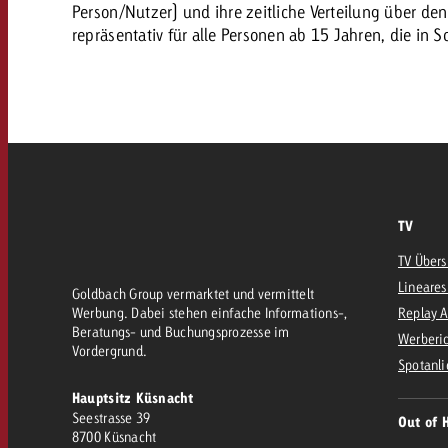
AQ
Person/Nutzer) und ihre zeitliche Verteilung über d
repräsentativ für alle Personen ab 15 Jahren, die in 
Audio
messen mit Swiss Ad Impact
Werbewirkung messen mit Swiss Ad Impact
Werbewirkung messen mit Swiss A
Online
Content
TV
Crossmedia Award
TV Übers
Lineares
erbewirkung messen mit Swiss Ad Impact
Goldbach Group vermarktet und vermittelt
Werbung. Dabei stehen einfache Informations-,
Replay 
Aktuelles
Werbewirkung messen mit
Beratungs- und Buchungsprozesse im
Werberic
Vordergrund.
Spotanli
Über uns
Hauptsitz Küsnacht
Seestrasse 39
Out of 
8700 Küsnacht