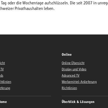
en Tag oder die Wochentage aufschlüsseln. Die seit 2007 in unr
Schweizer Privathaushalten leben.
Zum Beitrag
Offerte anfor
d Impact
Zum Beitrag
Zum Beitrag
Online
icht
Online Übersicht
 TV
Display und Video
Zum Beitrag
Ads
Advanced TV
 Swiss Ad Impact
Werbewirkung messen mit Swiss Ad Impact
Zum Be
htlinien
Werbemittel-Anlieferung
eferung
Richtlinien
Home
Überblick & Lösungen