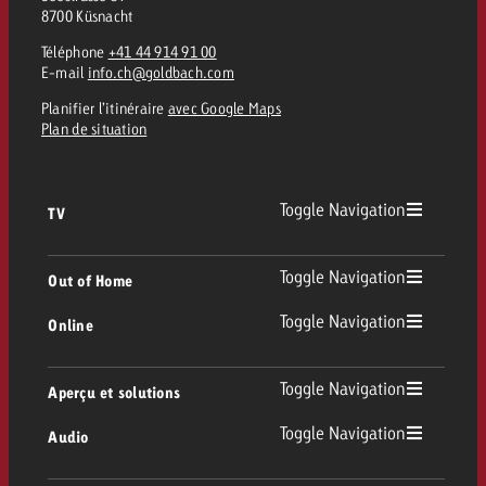
8700 Küsnacht
Téléphone
+41 44 914 91 00
E-mail
info.ch@goldbach.com
Planifier l’itinéraire
avec Google Maps
Plan de situation
Toggle Navigation
TV
TV
Toggle Navigation
Out of Home
Toggle Navigation
Online
Out of Home
TV linéaire
Online
Toggle Navigation
Aperçu et solutions
Affichage
Replay Ads
Toggle Navigation
Audio
Conseil & Crossmedia
Display et Vidéo
Digital Out of Home
Directives publicitaires TV