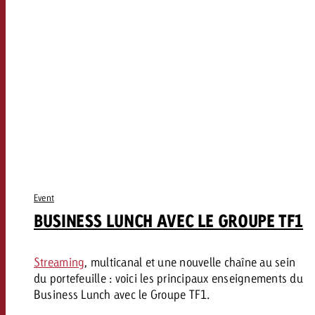
Vous connaissez les grandes l
Vous connaissez les grandes l
votre campagne et souhaitez s
votre campagne et souhaitez s
Demander une offre
combien cela coûte.
combien cela coûte.
Demander une offre
Demander une offre
Event
BUSINESS LUNCH AVEC LE GROUPE TF1
Streaming
, multicanal et une nouvelle chaîne au sein
du portefeuille : voici les principaux enseignements du
Business Lunch avec le Groupe TF1.