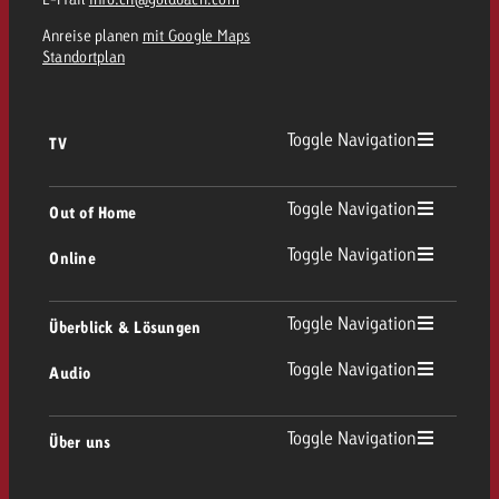
Anreise planen
mit Google Maps
Standortplan
Toggle Navigation
TV
TV Übersicht
Toggle Navigation
Out of Home
Toggle Navigation
Online
Out of Home Übersicht
Lineares TV
Online Übersicht
Toggle Navigation
Überblick & Lösungen
Plakatwerbung
Replay Ads
Toggle Navigation
Audio
Beratung & Crossmedia
Display und Video
Digital Out of Home
Werberichtlinien
Audio Übersicht
Toggle Navigation
Über uns
Goldbach-Portfolio
Advanced TV
Programmatic
Spotanlieferung
Unternehmen