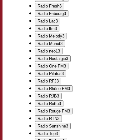
Radio Fresh
3
Radio Fribourg
3
Radio Lac
3
Radio lfm
3
Radio Melody
3
Radio Munot
3
Radio neo1
3
Radio Nostalgie
3
Radio One FM
3
Radio Pilatus
3
Radio RFJ
3
Radio Rhône FM
3
Radio RJB
3
Radio Rottu
3
Radio Rouge FM
3
Radio RTN
3
Radio Sunshine
3
Radio Top
3