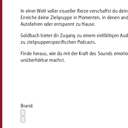
AQ
In einer Welt voller visueller Reize verschaffst du d
Audio
Erreiche deine Zielgruppe in Momenten, in denen an
messen mit Swiss Ad Impact
Autofahren oder entspannt zu Hause.
Werbewirkung messen mit Swiss Ad Impact
Werbewirkung messen mit Swiss A
Online
Goldbach bietet dir Zugang zu einem vielfältigen Aud
zu zielgruppenspezifischen Podcasts.
Content
Finde heraus, wie du mit der Kraft des Sounds emoti
unüberhörbar machst.
Crossmedia Award
erbewirkung messen mit Swiss Ad Impact
Aktuelles
Werbewirkung messen mit
Brand
Über uns
Auswahl
löschen
Dropdown
öffnen