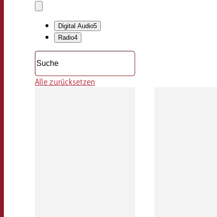
Auswahl
löschen
Dropdown
öffnen
Digital Audio
5
Radio
4
Alle zurücksetzen