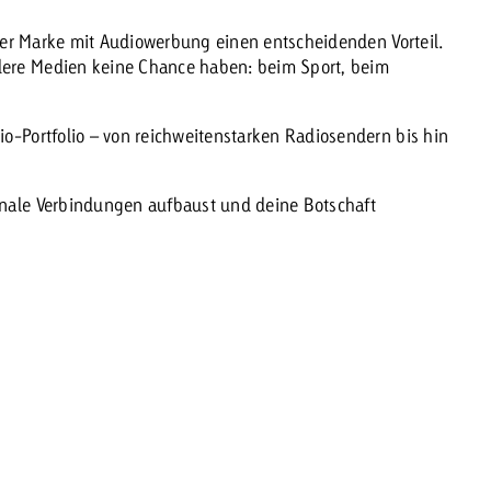
einer Marke mit Audiowerbung einen entscheidenden Vorteil.
Zum Beitrag
dere Medien keine Chance haben: beim Sport, beim
Offerte anfor
d Impact
Zum Beitrag
Zum Beitrag
io-Portfolio – von reichweitenstarken Radiosendern bis hin
onale Verbindungen aufbaust und deine Botschaft
Zum Beitrag
 Swiss Ad Impact
Werbewirkung messen mit Swiss Ad Impact
Zum Be