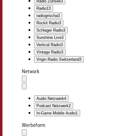
Radio Zürisee
3
Radio1
3
radiogrischa
3
Rockit Radio
3
Schlager Radio
3
Sunshine Live
3
Vertical Radio
3
Vintage Radio
3
Virgin Radio Switzerland
3
Network
Auswahl
löschen
Dropdown
öffnen
Audio Netzwerk
4
Podcast Netzwerk
2
In-Game Mobile Audio
1
Werbeform