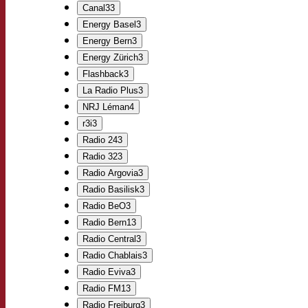
Rechtliches
Canal3
3
Energy Basel
3
Energy Bern
3
Kontakt
Energy Zürich
3
Flashback
3
La Radio Plus
3
NRJ Léman
4
r3i
3
Radio 24
3
Radio 32
3
Radio Argovia
3
Radio Basilisk
3
Radio BeO
3
Radio Bern1
3
Radio Central
3
Radio Chablais
3
Radio Eviva
3
Radio FM1
3
Radio Freiburg
3