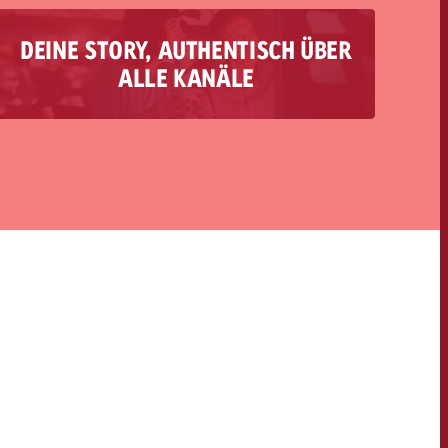
DEINE STORY, AUTHENTISCH ÜBER
Wir agieren als dein Allround-Service und
ALLE KANÄLE
begleiten dich von der ersten Idee über die
Konzeption und Umsetzung bis zum finalen
Reporting. Das Herzstück jeder Kampagne ist
eine überzeugende Story, die wir gezielt und
authentisch über unterschiedliche Kanäle
hinweg ausspielen und somit eine optimale
User Journey schaffen.
OFFERTE