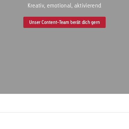
Kreativ, emotional, aktivierend
Zum Beitrag
Offerte anfor
Unser Content-Team berät dich gern
d Impact
Zum Beitrag
Zum Beitrag
Zum Beitrag
 Swiss Ad Impact
Werbewirkung messen mit Swiss Ad Impact
Zum Be