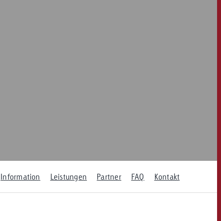
dern
Offerte anfordern
Offerte anfordern
Du kennst die Eckpunkte
deiner Kampagne und
Du kennst die Eckpunkte
willst wissen, was es
deiner Kampagne und
kostet.
willst wissen, was es
kostet.
Offerte anfordern
Offerte anfordern
itrag
Zum Beitrag
Information
Leistungen
Partner
FAQ
Kontakt