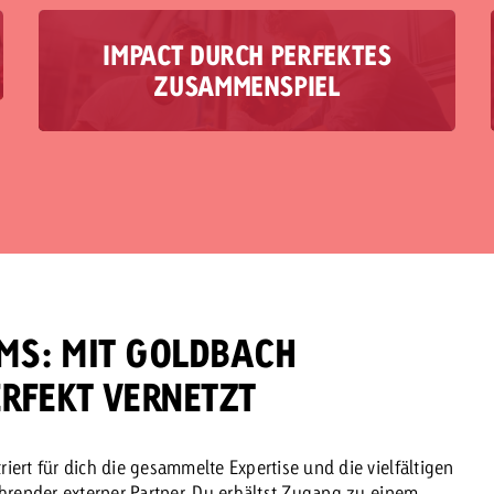
IMPACT DURCH PERFEKTES
Die Realität zeigt oft: Media und Content
ZUSAMMENSPIEL
werden getrennt geplant. Doch der grösste
Impact liegt in ihrem perfekten Zusammenspiel.
Genau hier setzen wir an – mit einer „best of
both worlds“-Lösung: Effektives Content
Marketing und kanalübergreifende Crossmedia-
Strategien, nahtlos aus einer Hand. Damit
schaffst du messbaren Mehrwert und einen
roten Faden, der Strategie und Markenwirkung
nachhaltig verbindet.
EMS: MIT GOLDBACH
RFEKT VERNETZT
ert für dich die gesammelte Expertise und die vielfältigen
ührender externer Partner. Du erhältst Zugang zu einem