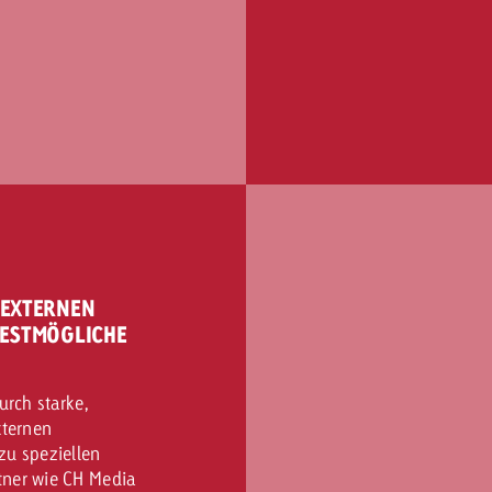
 EXTERNEN
BESTMÖGLICHE
urch starke,
xternen
zu speziellen
tner wie CH Media