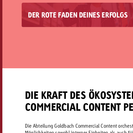
DER ROTE FADEN DEINES ERFOLGS
Goldbach Commercial Content verbindet
Storytelling mit messbarem Erfolg. Du suchst
nach werberischen Inhalten, die deine Marke
nachhaltig emotionalisieren und bei deinen
Kund*innen lange hängen bleiben?
DIE KRAFT DES ÖKOSYST
COMMERCIAL CONTENT PE
Die Abteilung Goldbach Commercial Content orchestri
Möglichkeiten sowohl interner Einheiten als auch f