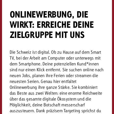
Rechtliches
ONLINEWERBUNG, DIE
Kontaktiere uns
Kontaktiere uns
Kontaktiere uns
WIRKT: ERREICHE DEINE
Zum Beitrag
Kontakt
ZIELGRUPPE MIT UNS
Du kennst die Eckpunkte dein
Möchtest du mehr zu TV-W
Du kennst die Eckpunkte dei
Du kennst die Eckpunkte deine
Kampagne und willst wissen,
erfahren und brauchst Bera
Kampagne und willst wissen,
Kampagne und willst wissen, w
kostet.
Zum Beitrag
kostet.
kostet.
Die Schweiz ist digital. Ob zu Hause auf dem Smart
TV, bei der Arbeit am Computer oder unterwegs mit
Möchtest du mehr über Goldb
Zum Beitrag
dem Smartphone. Deine potenziellen Kund*innen
und brauchst Beratung?
Kontaktiere uns
Offerte anfordern
sind nur einen Klick entfernt. Sie suchen online nach
Offerte anfordern
Möchtest du mehr zu Online
Offerte anfordern
neuen Jobs, planen ihre Ferien oder streamen die
erfahren und brauchst Beratu
neuesten Serien. Genau hier entfaltet
Du kennst die Eckpunkte de
Onlinewerbung ihre ganze Stärke. Sie kombiniert
Kontaktiere uns
Kampagne und willst wissen
das Beste aus zwei Welten: eine enorme Reichweite
kostet.
über das gesamte digitale Ökosystem und die
Möglichkeit, deine Botschaft messerscharf
Kontaktiere uns
Du kennst die Eckpunkte dein
auszusteuern. Dank präzisem Targeting sprichst du
Kampagne und willst wissen,