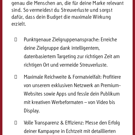
genau die Menschen an, die für deine Marke relevant
kostet.
Offerte anfordern
sind. So vermeidest du Streuverluste und sorgst
Du kennst die Eckpunkte dein
dafür, dass dein Budget die maximale Wirkung
Kampagne und willst wissen, 
erzielt.
kostet.
Offerte anfordern
Punktgenaue Zielgruppenansprache: Erreiche
deine Zielgruppe dank intelligentem,
Offerte anfordern
datenbasiertem Targeting zur richtigen Zeit am
richtigen Ort und vermeide Streuverluste.
Maximale Reichweite & Formatvielfalt: Profitiere
von unserem exklusiven Netzwerk an Premium-
Websites sowie Apps und fessle dein Publikum
mit kreativen Werbeformaten – von Video bis
Display.
Volle Transparenz & Effizienz: Messe den Erfolg
deiner Kampagne in Echtzeit mit detaillierten