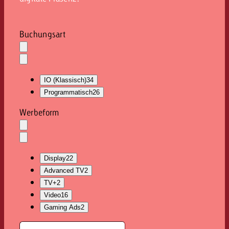
Buchungsart
Auswahl
löschen
Dropdown
öffnen
IO (Klassisch)
34
Programmatisch
26
Werbeform
Auswahl
löschen
Dropdown
öffnen
Display
22
Advanced TV
2
TV+
2
Video
16
Gaming Ads
2