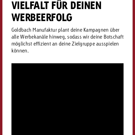
erreichen und nicht nur um reine
VIELFALT FÜR DEINEN
Medialeistungswerte.
WERBEERFOLG
Goldbach Manufaktur plant deine Kampagnen über
alle Werbekanäle hinweg, sodass wir deine Botschaft
möglichst effizient an deine Zielgruppe ausspielen
können.