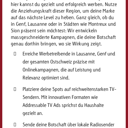
hier kannst du gezielt und erfolgreich werben. Nutze
kostet.
Offerte anfordern
Du kennst die Eckpunkte dein
die Anziehungskraft dieser Region, um deine Marke
Kampagne und willst wissen, 
auf das nächste Level zu heben. Ganz gleich, ob du
in Genf, Lausanne oder in Städten wie Montreux und
kostet.
Sion präsent sein möchtest: Wir entwickeln
Offerte anfordern
massgeschneiderte Kampagnen, die deine Botschaft
genau dorthin bringen, wo sie Wirkung zeigt.
Offerte anfordern
Erreiche Werbetreibende in Lausanne, Genf und
der gesamten Ostschweiz präzise mit
Onlinekampagnen, die auf Leistung und
Relevanz optimiert sind.
Platziere deine Spots auf reichweitenstarken TV-
Sendern. Mit innovativen Formaten wie
Addressable TV Ads sprichst du Haushalte
gezielt an.
Sende deine Botschaft über lokale Radiosender