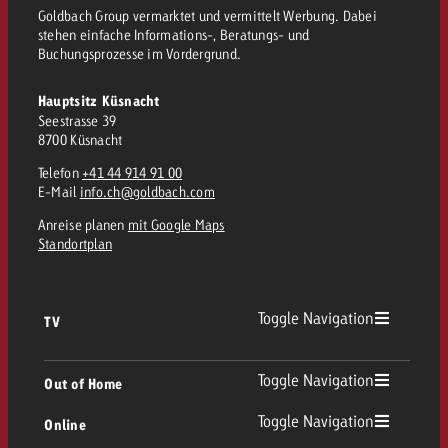
Goldbach Group vermarktet und vermittelt Werbung. Dabei
stehen einfache Informations-, Beratungs- und
Buchungsprozesse im Vordergrund.
Hauptsitz Küsnacht
Seestrasse 39
8700 Küsnacht
Telefon
+41 44 914 91 00
E-Mail
info.ch@goldbach.com
Anreise planen
mit Google Maps
Standortplan
Toggle Navigation
TV
TV Übersicht
Toggle Navigation
Out of Home
Toggle Navigation
Online
Out of Home Übersicht
Lineares TV