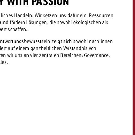
Y WITH PASSION
gliches Handeln. Wir setzen uns dafür ein, Ressourcen
dern
 und fördern Lösungen, die sowohl ökologischen als
Offerte anfordern
Offerte anfordern
ert schaffen.
Du kennst die Eckpunkte
ntwortungsbewusstsein zeigt sich sowohl nach innen
deiner Kampagne und
Du kennst die Eckpunkte
ert auf einem ganzheitlichen Verständnis von
willst wissen, was es
deiner Kampagne und
ren wir uns an vier zentralen Bereichen: Governance,
kostet.
willst wissen, was es
les.
kostet.
Offerte anfordern
Offerte anfordern
itrag
Zum Beitrag