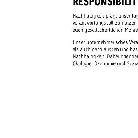
RESPONSIBILIT
Zum Beitrag
Nachhaltigkeit prägt unser tä
Offerte anfor
verantwortungsvoll zu nutzen
d Impact
Zum Beitrag
Zum Beitrag
auch gesellschaftlichen Mehrw
Unser unternehmerisches Vera
als auch nach aussen und basi
Nachhaltigkeit. Dabei orientie
Ökologie, Ökonomie und Sozia
Zum Beitrag
 Swiss Ad Impact
Werbewirkung messen mit Swiss Ad Impact
Zum Be