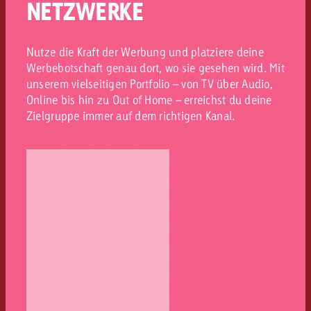
NETZWERKE
Nutze die Kraft der Werbung und platziere deine
Werbebotschaft genau dort, wo sie gesehen wird. Mit
unserem vielseitigen Portfolio – von TV über Audio,
Online bis hin zu Out of Home – erreichst du deine
Zielgruppe immer auf dem richtigen Kanal.