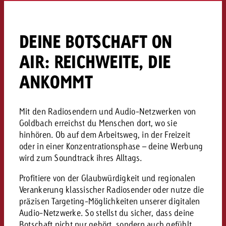
«Pro Plakat» macht deutlich, da
Screenforce Schweiz Studie 20
Out of Hom
Interview mit Steve Krebser übe
GOLDBACH NEWS
GOLDBACH NEWS
Werbeverbote auf breite Ablehn
entlang des gesamten Sales 
Werbewirkung messen mit Swiss
Audio Network
GVN-Studie 2026: Goldbach Vi
Screenforce Schweiz Studie 2026: 
DEINE BOTSCHAFT ON
Audio
ONLINE NEWS
stärkt die kanalübergreifende
entlang des gesamten Sales Funn
AIR: REICHWEITE, DIE
Bewegtbildreichweite
GVN-Studie 2026: Goldbach Vid
Online
ANKOMMT
stärkt die kanalübergreifende
Bewegtbildreichweite
Content
Mit den Radiosendern und Audio-Netzwerken von
Goldbach erreichst du Menschen dort, wo sie
hinhören. Ob auf dem Arbeitsweg, in der Freizeit
Crossmedia
oder in einer Konzentrationsphase – deine Werbung
wird zum Soundtrack ihres Alltags.
Zum Beitrag
Aktuelles
Zum Beitrag
Profitiere von der Glaubwürdigkeit und regionalen
Zum Beitrag
Verankerung klassischer Radiosender oder nutze die
Möchtest du mehr zu OOH-W
Möchtest du mehr zu Audiow
präzisen Targeting-Möglichkeiten unserer digitalen
Über uns
Möchtest du eine Werbekampa
erfahren und brauchst Berat
erfahren und brauchst Berat
Audio-Netzwerke. So stellst du sicher, dass deine
und brauchst Beratung?
Botschaft nicht nur gehört, sondern auch gefühlt