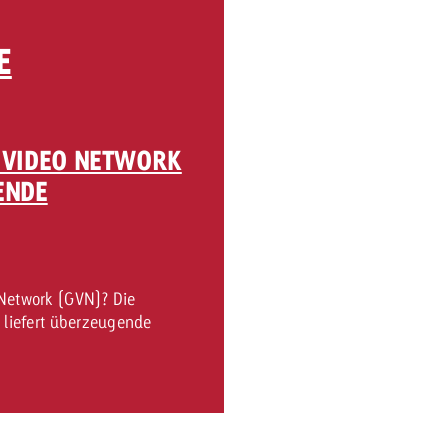
E
Zum Beitrag
Offerte anfor
d Impact
Zum Beitrag
Zum Beitrag
 VIDEO NETWORK
ENDE
Zum Beitrag
Network (GVN)? Die
 Swiss Ad Impact
Werbewirkung messen mit Swiss Ad Impact
Zum Be
 liefert überzeugende