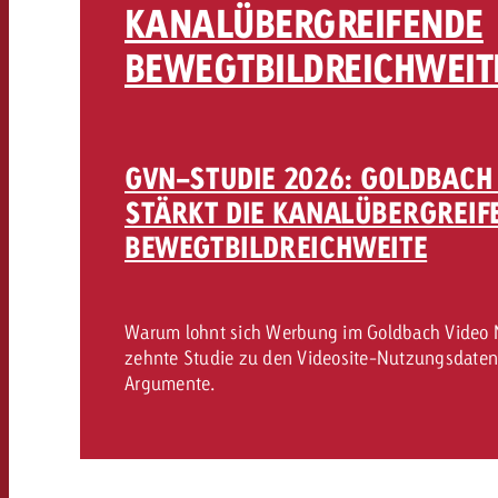
KANALÜBERGREIFENDE
AQ
BEWEGTBILDREICHWEIT
Audio
messen mit Swiss Ad Impact
Werbewirkung messen mit Swiss Ad Impact
Werbewirkung messen mit Swiss A
Online
GVN-STUDIE 2026: GOLDBACH
STÄRKT DIE KANALÜBERGREIF
Content
BEWEGTBILDREICHWEITE
Crossmedia Award
erbewirkung messen mit Swiss Ad Impact
Warum lohnt sich Werbung im Goldbach Video 
Aktuelles
Werbewirkung messen mit
zehnte Studie zu den Videosite-Nutzungsdaten
Argumente.
Über uns