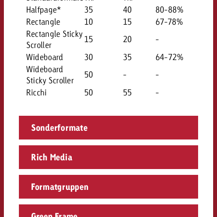
Halfpage*
35
40
80-88%
Rectangle
10
15
67-78%
Rectangle Sticky
15
20
-
Scroller
Wideboard
30
35
64-72%
Wideboard
50
-
-
Sticky Scroller
Ricchi
50
55
-
Sonderformate
Rich Media
Formatgruppen
Green Frame