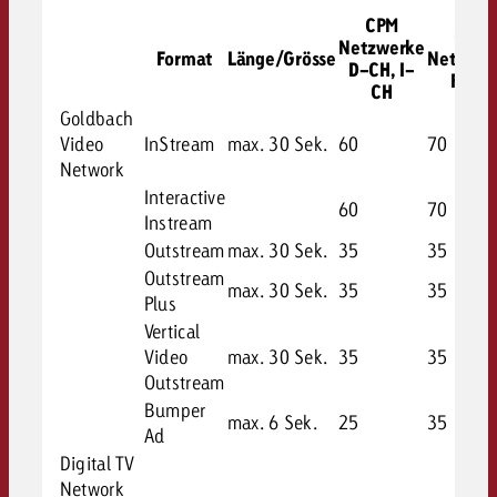
kostet.
Offerte anfordern
CPM
CPM
Du kennst die Eckpunkte dein
Netzwerke
Format
Länge/Grösse
Netzwer
Kampagne und willst wissen, 
D-CH, I-
F-CH
CH
kostet.
Goldbach
Offerte anfordern
Video
InStream
max. 30 Sek.
60
70
Network
Interactive
Offerte anfordern
60
70
Instream
Outstream
max. 30 Sek.
35
35
Outstream
max. 30 Sek.
35
35
Plus
Vertical
Video
max. 30 Sek.
35
35
Outstream
Bumper
max. 6 Sek.
25
35
Ad
Digital TV
Network