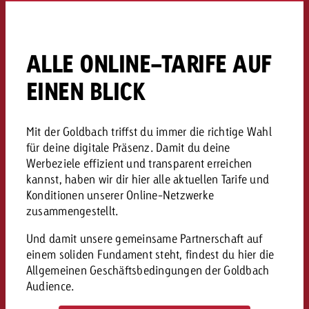
«Pro Plakat» macht deutlich, da
Screenforce Schweiz Studie 20
Out of Hom
Interview mit Steve Krebser übe
GOLDBACH NEWS
GOLDBACH NEWS
Werbeverbote auf breite Ablehn
entlang des gesamten Sales 
Werbewirkung messen mit Swiss
Audio Network
GVN-Studie 2026: Goldbach Vi
Screenforce Schweiz Studie 2026: 
Audio
ALLE ONLINE-TARIFE AUF
ONLINE NEWS
stärkt die kanalübergreifende
entlang des gesamten Sales Funn
EINEN BLICK
Bewegtbildreichweite
GVN-Studie 2026: Goldbach Vid
Online
stärkt die kanalübergreifende
Bewegtbildreichweite
Mit der Goldbach triffst du immer die richtige Wahl
Content
für deine digitale Präsenz. Damit du deine
Werbeziele effizient und transparent erreichen
kannst, haben wir dir hier alle aktuellen Tarife und
Crossmedia
Konditionen unserer Online-Netzwerke
zusammengestellt.
Zum Beitrag
Aktuelles
Und damit unsere gemeinsame Partnerschaft auf
Zum Beitrag
Zum Beitrag
einem soliden Fundament steht, findest du hier die
Möchtest du mehr zu OOH-W
Allgemeinen Geschäftsbedingungen der Goldbach
Möchtest du mehr zu Audiow
Über uns
Möchtest du eine Werbekampa
erfahren und brauchst Berat
Audience.
erfahren und brauchst Berat
und brauchst Beratung?