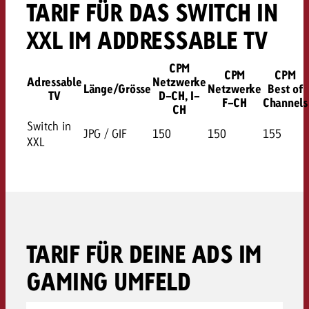
TARIF FÜR DAS SWITCH IN
XXL IM ADDRESSABLE TV
CPM
CPM
CPM
Adressable
Netzwerke
Länge/Grösse
Netzwerke
Best of
TV
D-CH, I-
F-CH
Channels
CH
Switch in
JPG / GIF
150
150
155
XXL
TARIF FÜR DEINE ADS IM
GAMING UMFELD