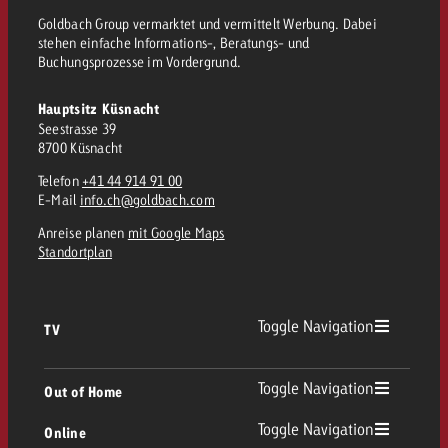
Goldbach Group vermarktet und vermittelt Werbung. Dabei
stehen einfache Informations-, Beratungs- und
Buchungsprozesse im Vordergrund.
Hauptsitz Küsnacht
Seestrasse 39
8700 Küsnacht
Telefon
+41 44 914 91 00
E-Mail
info.ch@goldbach.com
Anreise planen
mit Google Maps
Standortplan
Toggle Navigation
TV
TV Übersicht
Toggle Navigation
Out of Home
Toggle Navigation
Online
Out of Home Übersicht
Lineares TV