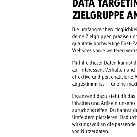
DATA TARGETIN
ZIELGRUPPE A
Zum Beitrag
Offerte anfor
d Impact
Zum Beitrag
Zum Beitrag
Die umfangreichen Möglichkeit
deine Zielgruppen präzise u
qualitativ hochwertige First-
Websites sowie weiteren ver
Mithilfe dieser Daten kannst
auf Interessen, Verhalten und
effektive und personalisierte 
abgestimmt ist – für eine ma
Zum Beitrag
Ergänzend dazu steht dir das 
 Swiss Ad Impact
Werbewirkung messen mit Swiss Ad Impact
Zum Be
Inhalten und Artikeln unseres
zurückzugreifen. Du kannst d
Umfeldern platzieren. Dadurch
wirkungsvoll an die passende 
von Nutzerdaten.