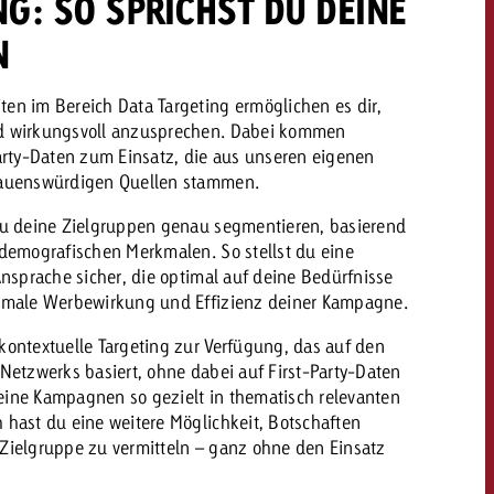
G: SO SPRICHST DU DEINE
N
dern
Offerte anfordern
Offerte anfordern
en im Bereich Data Targeting ermöglichen es dir,
nd wirkungsvoll anzusprechen. Dabei kommen
Du kennst die Eckpunkte
Party-Daten zum Einsatz, die aus unseren eigenen
deiner Kampagne und
Du kennst die Eckpunkte
trauenswürdigen Quellen stammen.
willst wissen, was es
deiner Kampagne und
kostet.
willst wissen, was es
 du deine Zielgruppen genau segmentieren, basierend
kostet.
 demografischen Merkmalen. So stellst du eine
Ansprache sicher, die optimal auf deine Bedürfnisse
ximale Werbewirkung und Effizienz deiner Kampagne.
Offerte anfordern
kontextuelle Targeting zur Verfügung, das auf den
Offerte anfordern
itrag
Zum Beitrag
 Netzwerks basiert, ohne dabei auf First-Party-Daten
eine Kampagnen so gezielt in thematisch relevanten
 hast du eine weitere Möglichkeit, Botschaften
Zielgruppe zu vermitteln – ganz ohne den Einsatz