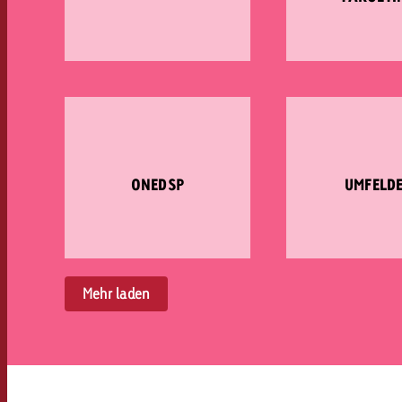
ONEDSP
UMFELD
Mehr laden