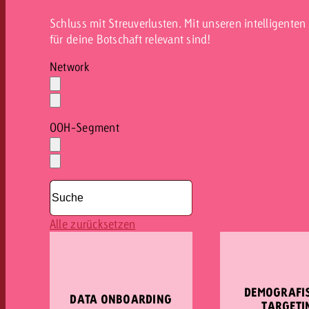
Schluss mit Streuverlusten. Mit unseren intelligente
für deine Botschaft relevant sind!
Network
Auswahl
löschen
Dropdown
öffnen
OOH-Segment
Auswahl
löschen
Dropdown
öffnen
Alle zurücksetzen
DEMOGRAFI
DATA ONBOARDING
TARGETI