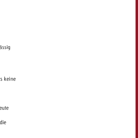
KONTAKT
NEWSLETTER
ässig
ts keine
eute
die