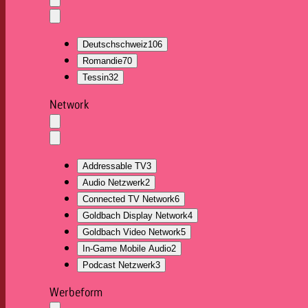
Auswahl
löschen
Dropdown
öffnen
Deutschschweiz
106
Romandie
70
Tessin
32
Network
Auswahl
löschen
Dropdown
öffnen
Addressable TV
3
Audio Netzwerk
2
Connected TV Network
6
Goldbach Display Network
4
Goldbach Video Network
5
In-Game Mobile Audio
2
Podcast Netzwerk
3
Werbeform