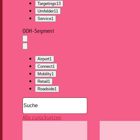
Targetings
13
Umfelder
11
Service
1
OOH-Segment
Auswahl
löschen
Dropdown
öffnen
Airport
1
Connect
1
Mobility
1
Retail
1
Roadside
1
Alle zurücksetzen