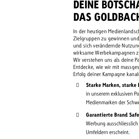
DEINE BOTSCHA
DAS GOLDBACH
Zum Beitrag
Offerte anfor
d Impact
Zum Beitrag
Zum Beitrag
In der heutigen Medienlandsch
Zielgruppen zu gewinnen und 
und sich verändernde Nutzun
wirksame Werbekampagnen zu 
Wir verstehen uns als deine Pa
Entdecke, wie wir mit massge
Erfolg deiner Kampagne kanal
Starke Marken, starke 
Zum Beitrag
in unserem exklusiven Po
 Swiss Ad Impact
Werbewirkung messen mit Swiss Ad Impact
Zum Be
Medienmarken der Schwe
Garantierte Brand Safe
Werbung ausschliesslich 
Umfeldern erscheint.