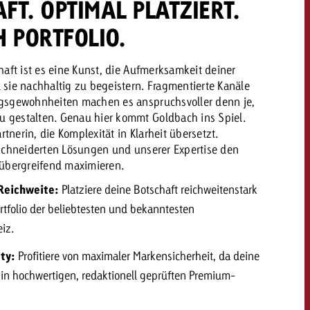
FT. OPTIMAL PLATZIERT.
 PORTFOLIO.
dern
Offerte anfordern
Offerte anfordern
aft ist es eine Kunst, die Aufmerksamkeit deiner
Du kennst die Eckpunkte
sie nachhaltig zu begeistern. Fragmentierte Kanäle
deiner Kampagne und
gsgewohnheiten machen es anspruchsvoller denn je,
Du kennst die Eckpunkte
willst wissen, was es
gestalten. Genau hier kommt Goldbach ins Spiel.
deiner Kampagne und
rtnerin, die Komplexität in Klarheit übersetzt.
kostet.
willst wissen, was es
schneiderten Lösungen und unserer Expertise den
kostet.
übergreifend maximieren.
Reichweite:
Platziere deine Botschaft reichweitenstark
Offerte anfordern
rtfolio der beliebtesten und bekanntesten
Offerte anfordern
itrag
Zum Beitrag
iz.
ty:
Profitiere von maximaler Markensicherheit, da deine
in hochwertigen, redaktionell geprüften Premium-