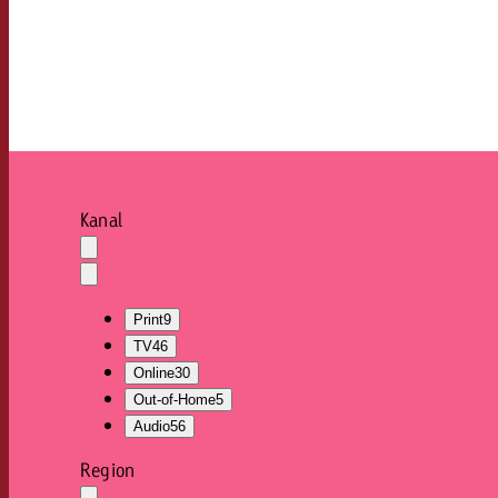
Rechtliches
Kontakt
Kanal
Auswahl
löschen
Dropdown
öffnen
Print
9
TV
46
Online
30
Out-of-Home
5
Audio
56
Region