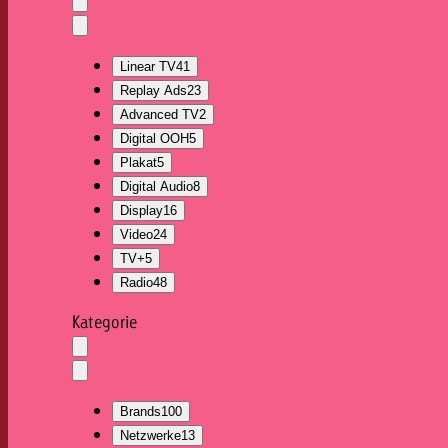
Auswahl
löschen
Dropdown
öffnen
Linear TV
41
Replay Ads
23
Advanced TV
2
Digital OOH
5
Plakat
5
Digital Audio
8
Display
16
Video
24
TV+
5
Radio
48
Kategorie
Auswahl
löschen
Dropdown
öffnen
Brands
100
Netzwerke
13