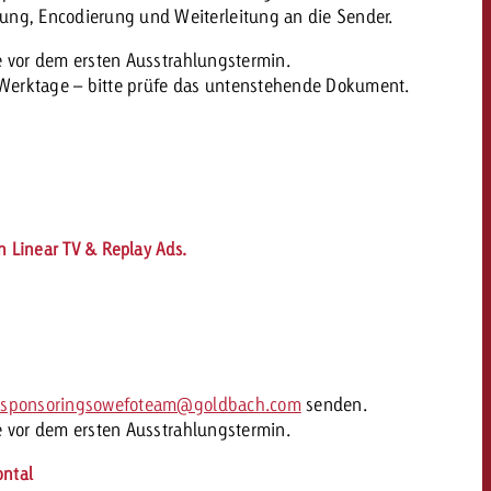
ung, Encodierung und Weiterleitung an die Sender.
 vor dem ersten Ausstrahlungstermin.
dern
Werktage – bitte p
rüfe das untenstehende Dokument.
Offerte anfordern
Offerte anfordern
Du kennst die Eckpunkte
deiner Kampagne und
Du kennst die Eckpunkte
willst wissen, was es
deiner Kampagne und
kostet.
willst wissen, was es
kostet.
en Linear TV & Replay Ads.
Offerte anfordern
Offerte anfordern
itrag
Zum Beitrag
vsponsoringsowefoteam@goldbach.com
senden.
 vor dem ersten Ausstrahlungstermin.
ontal