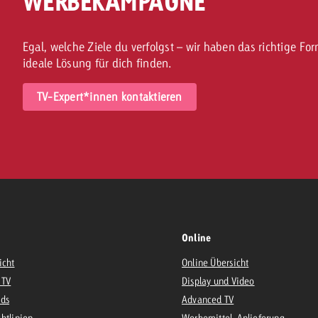
WERBEKAMPAGNE
Egal, welche Ziele du verfolgst – wir haben das richtige 
ideale Lösung für dich finden.
TV-Expert*innen kontaktieren
Online
icht
Online Übersicht
 TV
Display und Video
Ads
Advanced TV
htlinien
Werbemittel-Anlieferung