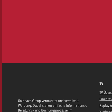
TV
TV Übers
Lineares
Goldbach Group vermarktet und vermittelt
Werbung. Dabei stehen einfache Informations-,
Replay 
Beratungs- und Buchungsprozesse im
Werberic