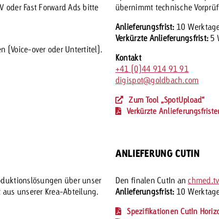
V oder Fast Forward Ads bitte
übernimmt technische Vorprüf
Zum Beitrag
Anlieferungsfrist:
10 Werktage
Offerte anfor
Verkürzte Anlieferungsfrist:
5 
d Impact
Zum Beitrag
Zum Beitrag
 (Voice-over oder Untertitel).
Kontakt
+41 (0)44 914 91 91
digispot@goldbach.com
Zum Tool „SpotUpload“
Verkürzte Anlieferungsfrist
Zum Beitrag
ANLIEFERUNG CUTIN
 Swiss Ad Impact
Werbewirkung messen mit Swiss Ad Impact
Zum Be
roduktionslösungen über unser
Den finalen CutIn an
chmed.t
t aus unserer Krea-Abteilung.
Anlieferungsfrist:
10 Werktage
Spezifikationen CutIn Horiz