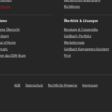
eferung
Richtlinien
Home
Überblick & Lösungen
ome Übersicht
Beratung & Crossmedia
erbung
Goldbach-Portfolio
Out of Home
Werbeformate
matic
Goldbach Kampagnen Assistent
iere das OOH-Team
Print
AGB
Datenschutz
Rechtliche Hinweise
Impressum