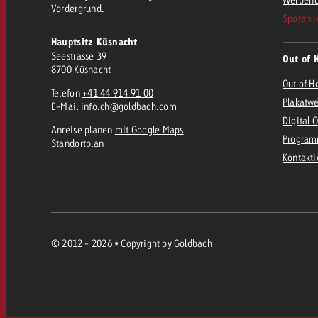
Vordergrund.
Spotanli
Hauptsitz Küsnacht
Seestrasse 39
Out of 
8700 Küsnacht
Out of H
Telefon
+41 44 914 91 00
Plakatw
E-Mail
info.ch@goldbach.com
Digital 
Anreise planen
mit Google Maps
Program
Standortplan
Kontakt
© 2012 - 2026 • Copyright by Goldbach