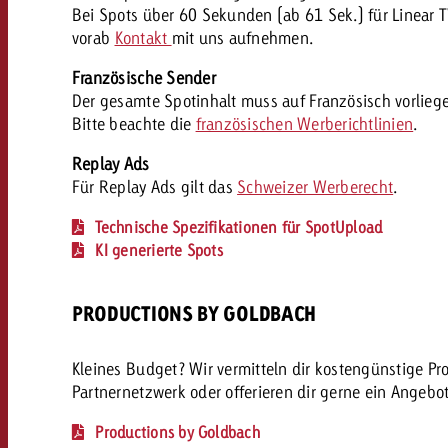
AQ
Bei Spots über 60 Sekunden (ab 61 Sek.) für Linear T
vorab
Kontakt
mit uns aufnehmen.
Audio
messen mit Swiss Ad Impact
Französische Sender
Werbewirkung messen mit Swiss Ad Impact
Werbewirkung messen mit Swiss A
Der gesamte Spotinhalt muss auf Französisch vorliegen
Online
Bitte beachte die
französischen Werberichtlinien
.
Replay Ads
Content
Für Replay Ads gilt das
Schweizer Werberecht
.
Technische Spezifikationen für SpotUpload
KI generierte Spots
Crossmedia Award
erbewirkung messen mit Swiss Ad Impact
PRODUCTIONS BY GOLDBACH
Aktuelles
Werbewirkung messen mit
Kleines Budget? Wir vermitteln dir kostengünstige P
Über uns
Partnernetzwerk oder offerieren dir gerne ein Angebo
Productions by Goldbach