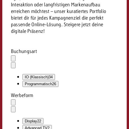
Interaktion oder langfristigen Markenaufbau
erreichen möchtest – unser kuratiertes Portfolio
bietet dir für jedes Kampagnenziel die perfekt
passende Online-Lösung. Steigere jetzt deine
digitale Präsenz!
Buchungsart
Auswahl
löschen
Dropdown
öffnen
IO (Klassisch)
34
Programmatisch
26
Werbeform
Auswahl
löschen
Dropdown
öffnen
Display
22
Advanced TV
2