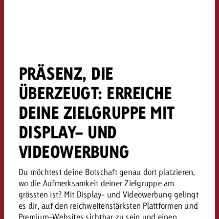
kostet.
Offerte anfordern
Du kennst die Eckpunkte dein
Kampagne und willst wissen, 
kostet.
Offerte anfordern
PRÄSENZ, DIE
ÜBERZEUGT: ERREICHE
Offerte anfordern
DEINE ZIELGRUPPE MIT
DISPLAY- UND
VIDEOWERBUNG
Du möchtest deine Botschaft genau dort platzieren,
wo die Aufmerksamkeit deiner Zielgruppe am
grössten ist? Mit Display- und Videowerbung gelingt
es dir, auf den reichweitenstärksten Plattformen und
Premium-Websites sichtbar zu sein und einen