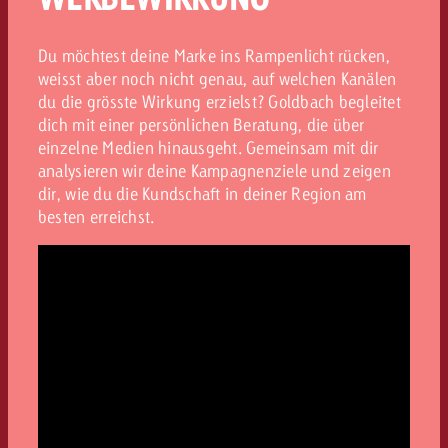
Du möchtest deine Marke ins Rampenlicht rücken,
weisst aber noch nicht genau, auf welchen Kanälen
du die grösste Wirkung erzielst? Goldbach begleitet
dich mit einer persönlichen Beratung, die über
einzelne Medien hinausgeht. Gemeinsam mit dir
analysieren wir deine Kampagnenziele und zeigen
dir, wie du die Kundschaft in deiner Region am
besten erreichst.