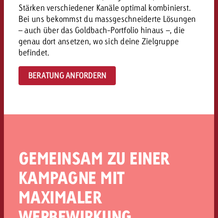
Stärken verschiedener Kanäle optimal kombinierst.
kostet.
Offerte anfordern
Du kennst die Eckpunkte dein
Bei uns bekommst du massgeschneiderte Lösungen
– auch über das Goldbach-Portfolio hinaus –, die
Kampagne und willst wissen, 
genau dort ansetzen, wo sich deine Zielgruppe
kostet.
befindet.
Offerte anfordern
BERATUNG ANFORDERN
Offerte anfordern
GEMEINSAM ZU EINER
KAMPAGNE MIT
MAXIMALER
WERBEWIRKUNG