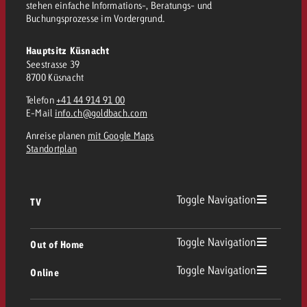
stehen einfache Informations-, Beratungs- und
Buchungsprozesse im Vordergrund.
Hauptsitz Küsnacht
Seestrasse 39
8700 Küsnacht
Telefon
+41 44 914 91 00
E-Mail
info.ch@goldbach.com
Anreise planen
mit Google Maps
Standortplan
Toggle Navigation
TV
TV Übersicht
Toggle Navigation
Out of Home
Toggle Navigation
Online
Out of Home Übersicht
Lineares TV