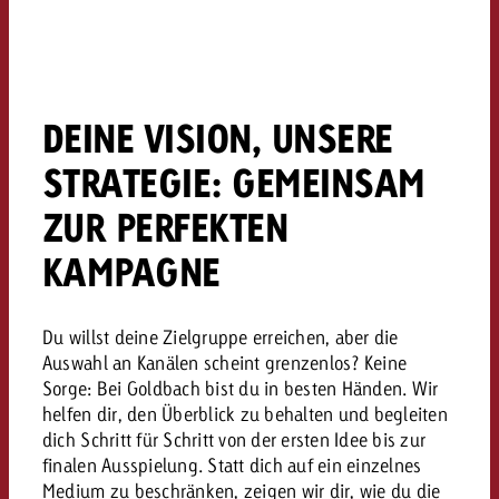
Rechtliches
Kontaktiere uns
Kontaktiere uns
Kontaktiere uns
Zum Beitrag
Kontakt
DEINE VISION, UNSERE
Du kennst die Eckpunkte dein
Möchtest du mehr zu TV-W
Du kennst die Eckpunkte dei
STRATEGIE: GEMEINSAM
Du kennst die Eckpunkte deine
Kampagne und willst wissen,
erfahren und brauchst Bera
Kampagne und willst wissen,
Kampagne und willst wissen, w
kostet.
Zum Beitrag
kostet.
ZUR PERFEKTEN
kostet.
Möchtest du mehr über Goldb
KAMPAGNE
Zum Beitrag
und brauchst Beratung?
Kontaktiere uns
Offerte anfordern
Offerte anfordern
Möchtest du mehr zu Online
Offerte anfordern
Du willst deine Zielgruppe erreichen, aber die
erfahren und brauchst Beratu
Auswahl an Kanälen scheint grenzenlos? Keine
Du kennst die Eckpunkte de
Kontaktiere uns
Sorge: Bei Goldbach bist du in besten Händen. Wir
Kampagne und willst wissen
helfen dir, den Überblick zu behalten und begleiten
kostet.
dich Schritt für Schritt von der ersten Idee bis zur
Kontaktiere uns
finalen Ausspielung. Statt dich auf ein einzelnes
Du kennst die Eckpunkte dein
Medium zu beschränken, zeigen wir dir, wie du die
Kampagne und willst wissen,