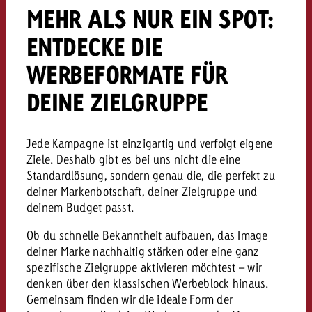
«Pro Plakat» macht deutlich, da
Screenforce Schweiz Studie 20
Out of Hom
MEHR ALS NUR EIN SPOT:
Interview mit Steve Krebser übe
GOLDBACH NEWS
GOLDBACH NEWS
Werbeverbote auf breite Ablehn
entlang des gesamten Sales 
Werbewirkung messen mit Swiss
Audio Network
ENTDECKE DIE
GVN-Studie 2026: Goldbach Vi
Screenforce Schweiz Studie 2026: 
Audio
ONLINE NEWS
stärkt die kanalübergreifende
WERBEFORMATE FÜR
entlang des gesamten Sales Funn
Bewegtbildreichweite
GVN-Studie 2026: Goldbach Vid
DEINE ZIELGRUPPE
Online
stärkt die kanalübergreifende
Bewegtbildreichweite
Jede Kampagne ist einzigartig und verfolgt eigene
Content
Ziele. Deshalb gibt es bei uns nicht die eine
Standardlösung, sondern genau die, die perfekt zu
Crossmedia
deiner Markenbotschaft, deiner Zielgruppe und
deinem Budget passt.
Zum Beitrag
Ob du schnelle Bekanntheit aufbauen, das Image
Aktuelles
Zum Beitrag
Zum Beitrag
deiner Marke nachhaltig stärken oder eine ganz
Möchtest du mehr zu OOH-W
spezifische Zielgruppe aktivieren möchtest – wir
Möchtest du mehr zu Audiow
Über uns
Möchtest du eine Werbekampa
denken über den klassischen Werbeblock hinaus.
erfahren und brauchst Berat
erfahren und brauchst Berat
Gemeinsam finden wir die ideale Form der
und brauchst Beratung?