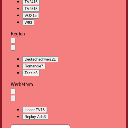
TV24
15
TV25
15
VOX
15
W9
3
Region
Auswahl
löschen
Dropdown
öffnen
Deutschschweiz
21
Romandie
7
Tessin
3
Werbeform
Auswahl
löschen
Dropdown
öffnen
Linear TV
18
Replay Ads
3