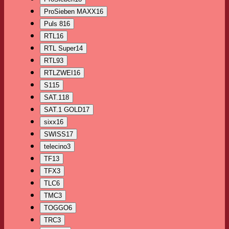
ProSieben MAXX
16
Puls 8
16
RTL
16
RTL Super
14
RTL9
3
RTLZWEI
16
S1
15
SAT.1
18
SAT.1 GOLD
17
sixx
16
SWISS1
7
telecino
3
TF1
3
TFX
3
TLC
6
TMC
3
TOGGO
6
TRC
3