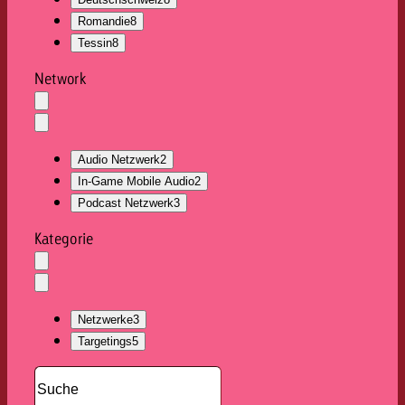
Romandie
8
Tessin
8
Network
Auswahl
löschen
Dropdown
öffnen
Audio Netzwerk
2
In-Game Mobile Audio
2
Podcast Netzwerk
3
Kategorie
Auswahl
löschen
Dropdown
öffnen
Netzwerke
3
Targetings
5