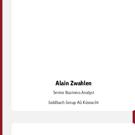
Alain Zwahlen
Alain Zwahlen
Senior Business Analyst
alain.zwahlen@goldbach.com
Goldbach Group AG Küsnacht