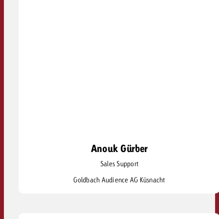
Anouk Gürber
Anouk Gürber
Sales Support
anouk.guerber@goldbach.com
Goldbach Audience AG Küsnacht