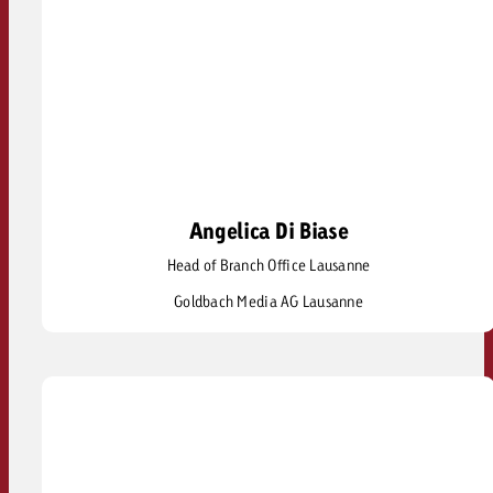
Angelica Di Biase
Angelica Di Biase
Head of Branch Office Lausanne
angelica.dibiase@goldbach.com
Goldbach Media AG Lausanne