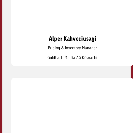
Alper Kahveciusagi
Alper Kahveciusagi
Pricing & Inventory Manager
alper.kahveciusagi@goldbach.com
Goldbach Media AG Küsnacht