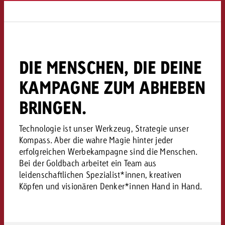
«Pro Plakat» macht deutlich, da
Screenforce Schweiz Studie 20
Out of Hom
Interview mit Steve Krebser übe
GOLDBACH NEWS
GOLDBACH NEWS
Werbeverbote auf breite Ablehn
entlang des gesamten Sales 
Werbewirkung messen mit Swiss
Audio Network
GVN-Studie 2026: Goldbach Vi
Screenforce Schweiz Studie 2026: 
Audio
ONLINE NEWS
stärkt die kanalübergreifende
entlang des gesamten Sales Funn
DIE MENSCHEN, DIE DEINE
Bewegtbildreichweite
GVN-Studie 2026: Goldbach Vid
Online
stärkt die kanalübergreifende
KAMPAGNE ZUM ABHEBEN
Bewegtbildreichweite
BRINGEN.
Content
Technologie ist unser Werkzeug, Strategie unser
Crossmedia
Kompass. Aber die wahre Magie hinter jeder
erfolgreichen Werbekampagne sind die Menschen.
Bei der Goldbach arbeitet ein Team aus
Zum Beitrag
Aktuelles
Zum Beitrag
leidenschaftlichen Spezialist*innen, kreativen
Zum Beitrag
Köpfen und visionären Denker*innen Hand in Hand.
Möchtest du mehr zu OOH-W
Möchtest du mehr zu Audiow
Über uns
Möchtest du eine Werbekampa
erfahren und brauchst Berat
erfahren und brauchst Berat
und brauchst Beratung?