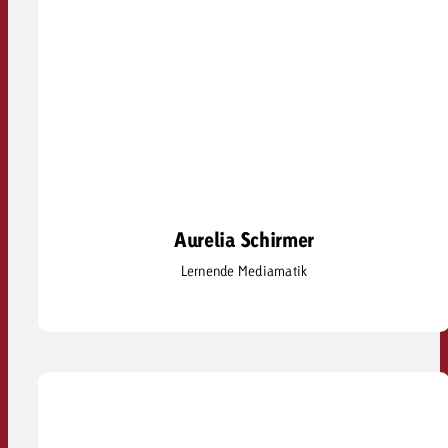
Aurelia Schirmer
Aurelia Schirmer
Lernende Mediamatik
aurelia.schirmer@goldbach.com