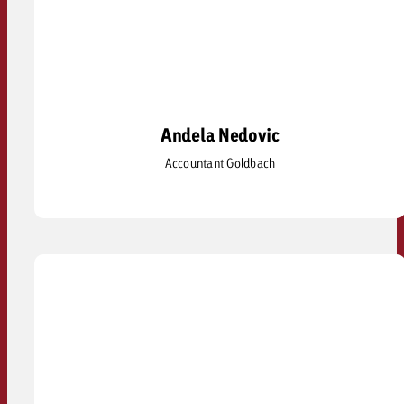
Andela Nedovic
Andela Nedovic
Accountant Goldbach
andela.nedovic@tx.group