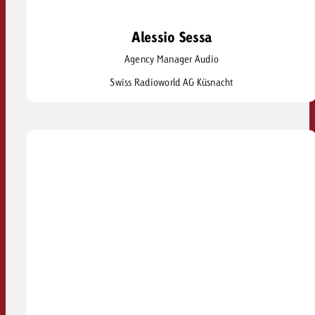
Alessio Sessa
Alessio Sessa
Agency Manager Audio
alessio.sessa@swissradioworld.ch
Swiss Radioworld AG Küsnacht