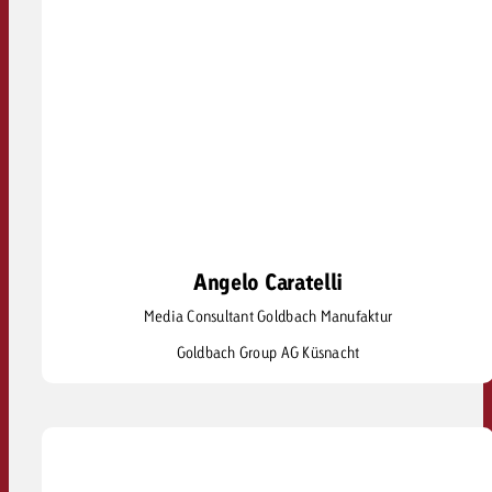
Angelo Caratelli
Angelo Caratelli
Media Consultant Goldbach Manufaktur
angelo.caratelli@goldbach.com
Goldbach Group AG Küsnacht