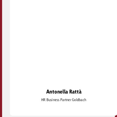
Antonella Rattà
Antonella Rattà
HR Business Partner Goldbach
antonella.ratta@goldbach.com