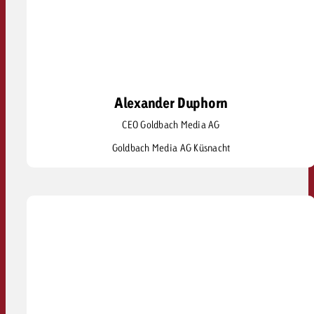
Alexander Duphorn
Alexander Duphorn
CEO Goldbach Media AG
alexander.duphorn@goldbach.com
Goldbach Media AG Küsnacht