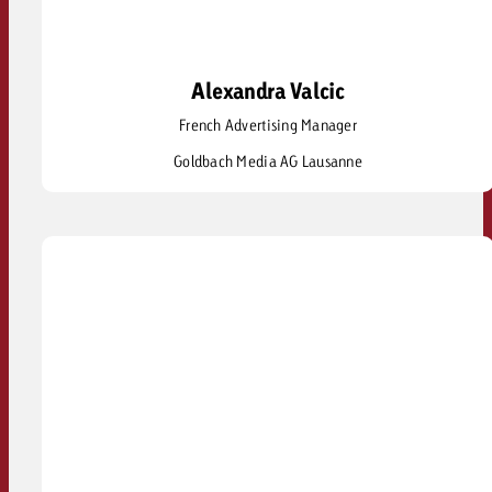
Alexandra Valcic
Alexandra Valcic
French Advertising Manager
alexandra.valcic@goldbach.com
Goldbach Media AG Lausanne