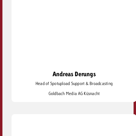
Andreas Derungs
Andreas Derungs
Head of Spotupload Support & Broadcasting
andreas.derungs@goldbach.com
Goldbach Media AG Küsnacht