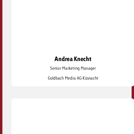
Andrea Knecht
Andrea Knecht
Senior Marketing Manager
andrea.knecht@goldbach.com
Goldbach Media AG Küsnacht