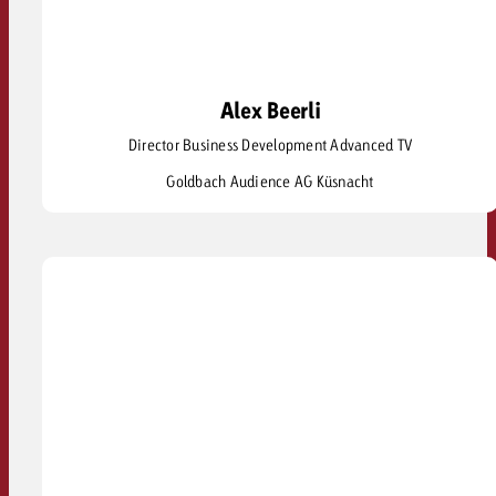
Alex Beerli
Alex Beerli
Director Business Development Advanced TV
alex.beerli@goldbach.com
Goldbach Audience AG Küsnacht