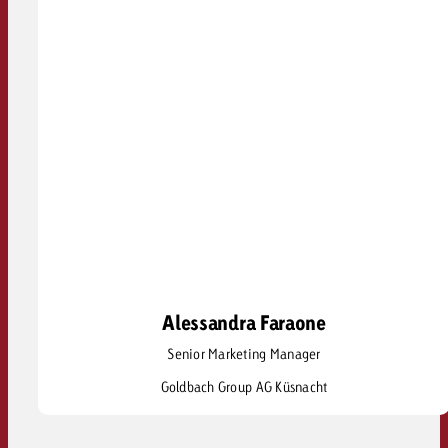
Alessandra Faraone
Alessandra Faraone
Senior Marketing Manager
alessandra.faraone@goldbach.com
Goldbach Group AG Küsnacht