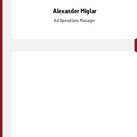
Alexander Miglar
Alexander Miglar
Ad Operations Manager
alexander.miglar@goldbach.com