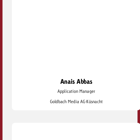
Anais Abbas
Anais Abbas
Application Manager
anais.abbas@goldbach.com
Goldbach Media AG Küsnacht