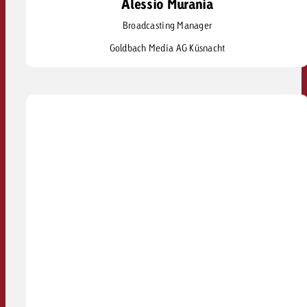
Alessio Murania
Alessio Murania
Broadcasting Manager
alessio.murania@goldbach.com
Goldbach Media AG Küsnacht