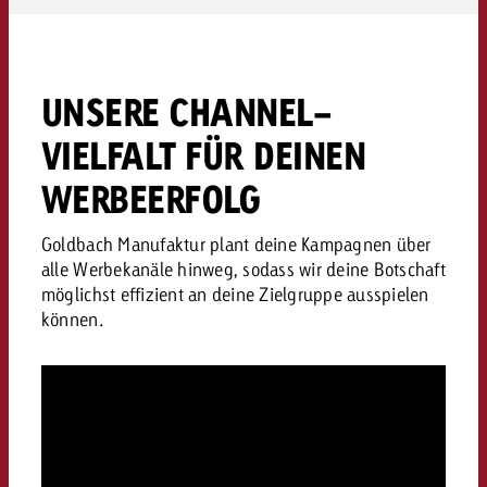
gemeinsam besprechen. So behältst du
jederzeit den Überblick, und wir können
Optimierungen sofort vornehmen. Dabei geht
es uns vor allem darum, deine vordefinierten
UNSERE CHANNEL-
Kommunikations- und Geschäftsziele zu
erreichen und nicht nur um reine
VIELFALT FÜR DEINEN
Medialeistungswerte.
WERBEERFOLG
Goldbach Manufaktur plant deine Kampagnen über
alle Werbekanäle hinweg, sodass wir deine Botschaft
möglichst effizient an deine Zielgruppe ausspielen
können.