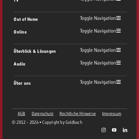
TV Übersicht
Toggle Navigation
Out of Home
Toggle Navigation
Online
Out of Home Übersicht
Lineares TV
Online Übersicht
Toggle Navigation
Überblick & Lösungen
Plakatwerbung
Replay Ads
Toggle Navigation
Audio
Beratung & Crossmedia
Display und Video
Digital Out of Home
Werberichtlinien
Audio Übersicht
Toggle Navigation
Über uns
Goldbach-Portfolio
Advanced TV
Programmatic
Spotanlieferung
Unternehmen
Radio
Werbeformate
Werbemittel-Anlieferung
AGB
Datenschutz
Rechtliche Hinweise
Impressum
Kontaktiere das OOH-Team
Team
Digital Audio
© 2012 - 2026 • Copyright by Goldbach
Goldbach Kampagnen Assistent
Richtlinien