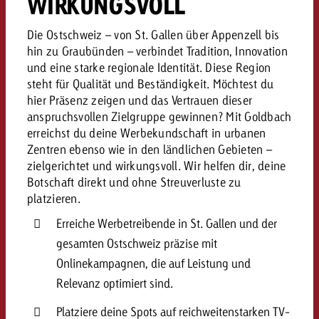
WIRKUNGSVOLL
kostet.
Offerte anfordern
Du kennst die Eckpunkte dein
Die Ostschweiz – von St. Gallen über Appenzell bis
Kampagne und willst wissen, 
hin zu Graubünden – verbindet Tradition, Innovation
kostet.
und eine starke regionale Identität. Diese Region
Offerte anfordern
steht für Qualität und Beständigkeit. Möchtest du
hier Präsenz zeigen und das Vertrauen dieser
anspruchsvollen Zielgruppe gewinnen? Mit Goldbach
Offerte anfordern
erreichst du deine Werbekundschaft in urbanen
Zentren ebenso wie in den ländlichen Gebieten –
zielgerichtet und wirkungsvoll. Wir helfen dir, deine
Botschaft direkt und ohne Streuverluste zu
platzieren.
Erreiche Werbetreibende in St. Gallen und der
gesamten Ostschweiz präzise mit
Onlinekampagnen, die auf Leistung und
Relevanz optimiert sind.
Platziere deine Spots auf reichweitenstarken TV-